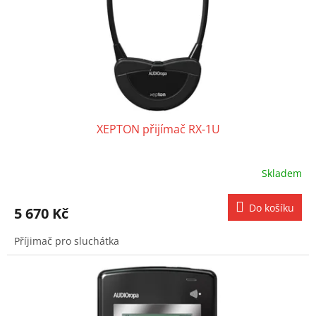
o
d
u
k
t
ů
XEPTON přijímač RX-1U
Skladem
Do košíku
5 670 Kč
Příjimač pro sluchátka