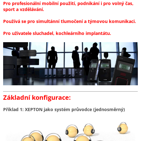
Pro profesionální mobilní použití, podnikání i pro volný čas,
sport a vzdělávání.
Používá se pro simultánní tlumočení a týmovou komunikaci.
Pro uživatele sluchadel, kochleárního implantátu.
Základní konfigurace:
Příklad 1: XEPTON jako systém průvodce (jednosměrný)