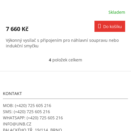
Skladem
Do košíku
7 660 Kč
Výkonný vysílač s připojením pro náhlavní soupravu nebo
indukční smyčku
4
položek celkem
O
v
l
Z
á
á
d
p
a
a
KONTAKT
c
t
í
í
MOB: (+420) 725 605 216
p
r
SMS: (+420) 725 605 216
v
WHATSAPP: (+420) 725 605 216
k
INFO@UNB.CZ
y
PALACKÉHO TŘ. 19/114, BRNO