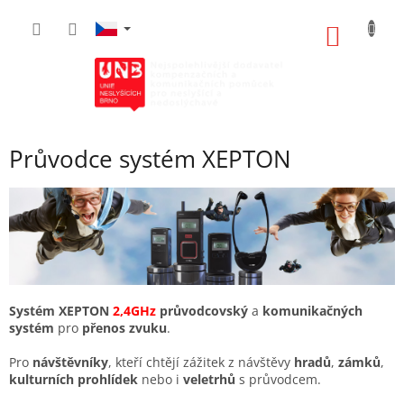
Přejít
na
NÁKUP
obsah
KOŠÍK
Průvodce systém XEPTON
Systém XEPTON
2,4GHz
průvodcovský
a
komunikačných
systém
pro
přenos zvuku
.
Pro
návštěvníky
, kteří chtějí zážitek z návštěvy
hradů
,
zámků
,
kulturních prohlídek
nebo i
veletrhů
s průvodcem.