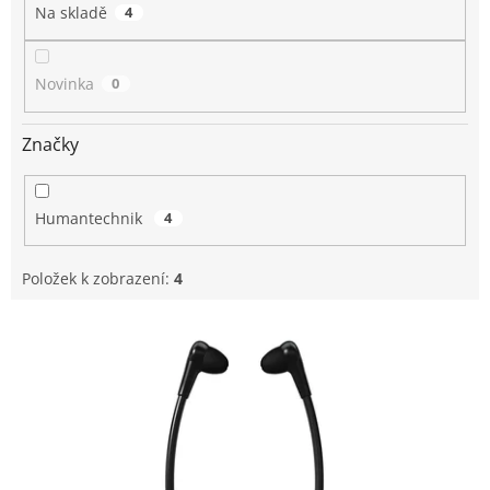
Na skladě
4
Novinka
0
Značky
Humantechnik
4
Položek k zobrazení:
4
V
ý
p
i
s
p
r