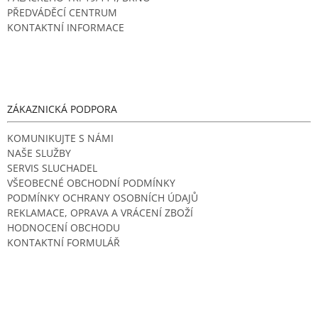
v
PŘEDVÁDĚCÍ CENTRUM
ý
KONTAKTNÍ INFORMACE
p
i
s
u
ZÁKAZNICKÁ PODPORA
KOMUNIKUJTE S NÁMI
NAŠE SLUŽBY
SERVIS SLUCHADEL
VŠEOBECNÉ OBCHODNÍ PODMÍNKY
PODMÍNKY OCHRANY OSOBNÍCH ÚDAJŮ
REKLAMACE, OPRAVA A VRÁCENÍ ZBOŽÍ
HODNOCENÍ OBCHODU
KONTAKTNÍ FORMULÁŘ