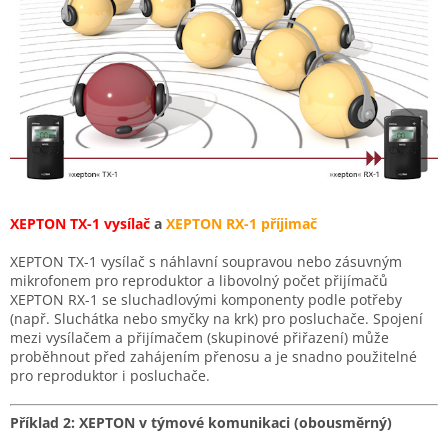
XEPTON TX-1 vysílač
a
XEPTON RX-1 příjimač
XEPTON TX-1 v
ysílač s náhlavní soupravou nebo zásuvným
mikrofonem pro reproduktor a libovolný počet přijímačů
XEPTON RX-1 se sluchadlovými komponenty podle potřeby
(např. Sluchátka nebo smyčky na krk) pro posluchače.
Spojení
mezi vysílačem a přijímačem (skupinové přiřazení) může
proběhnout před zahájením přenosu a je snadno použitelné
pro reproduktor i posluchače.
Příklad 2: XEPTON v týmové komunikaci (obousměrný)