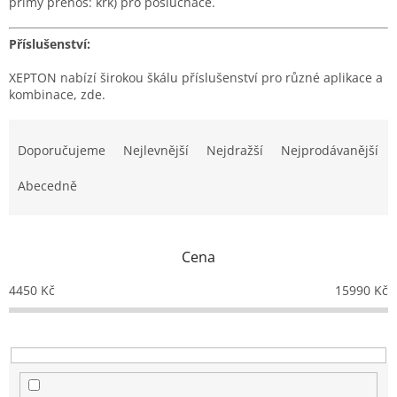
přímý přenos: krk) pro posluchače.
Příslušenství:
XEPTON nabízí širokou škálu příslušenství pro různé aplikace a
kombinace, zde.
Ř
a
Doporučujeme
Nejlevnější
Nejdražší
Nejprodávanější
z
e
Abecedně
n
í
p
Cena
r
o
4450
Kč
15990
Kč
d
u
k
t
ů