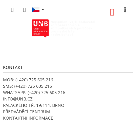
Přejít
na
NÁKUP
obsah
KOŠÍK
Z
á
p
a
KONTAKT
t
í
MOB: (+420) 725 605 216
SMS: (+420) 725 605 216
WHATSAPP: (+420) 725 605 216
INFO@UNB.CZ
PALACKÉHO TŘ. 19/114, BRNO
PŘEDVÁDĚCÍ CENTRUM
KONTAKTNÍ INFORMACE