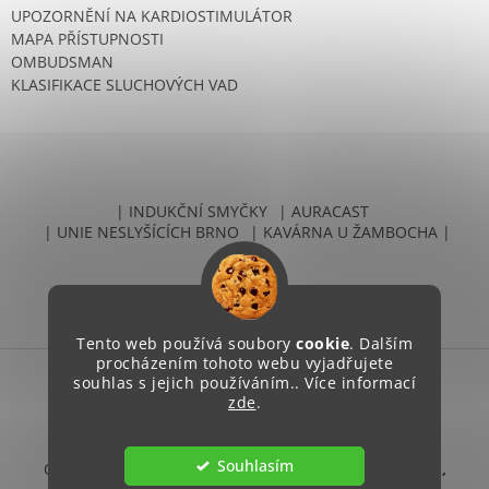
UPOZORNĚNÍ NA KARDIOSTIMULÁTOR
MAPA PŘÍSTUPNOSTI
OMBUDSMAN
KLASIFIKACE SLUCHOVÝCH VAD
| INDUKČNÍ SMYČKY
| AURACAST
| UNIE NESLYŠÍCÍCH BRNO
| KAVÁRNA U ŽAMBOCHA |
Tento web používá soubory
cookie
. Dalším
procházením tohoto webu vyjadřujete
souhlas s jejich používáním.. Více informací
Vytvořil Shoptet
zde
.
Souhlasím
Copyright 2026
Unie neslyšících Brno, sociální podnik,