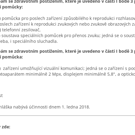
ám se zdravotním postižením, které je uvedeno v části I bodě 3 p
ní pomůcky:
) pomůcka pro poslech zařízení způsobilého k reprodukci rozhlaso
oslech zařízení k reprodukci zvukových nebo zvukově obrazových 
) telefonní zesilovač,
) soustava speciálních pomůcek pro přenos zvuku; jedná se o soust
řeba, i speciálního sluchadla.
ám se zdravotním postižením, které je uvedeno v části I bodě 3 p
ní pomůcka:
) zařízení umožňující vizuální komunikaci; jedná se o zařízení s 
otoaparátem minimálně 2 Mpx, displejem minimálně 5,8", a optickou
st
hláška nabývá účinnosti dnem 1. ledna 2018.
 zde: