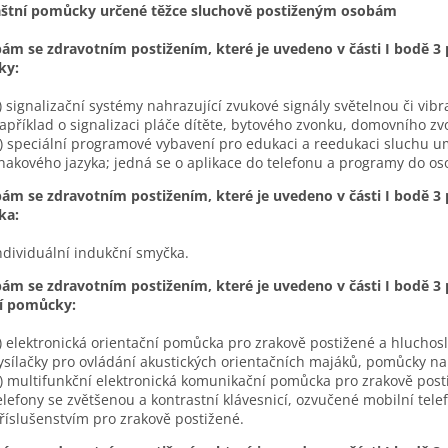
vláštní pomůcky určené těžce sluchově postiženým osobám
ám se zdravotním postižením, které je uvedeno v části I bodě 3 p
ky:
) signalizační systémy nahrazující zvukové signály světelnou či vibra
apříklad o signalizaci pláče dítěte, bytového zvonku, domovního zv
) speciální programové vybavení pro edukaci a reedukaci sluchu u
nakového jazyka; jedná se o aplikace do telefonu a programy do os
ám se zdravotním postižením, které je uvedeno v části I bodě 3 p
ka:
ndividuální indukční smyčka.
ám se zdravotním postižením, které je uvedeno v části I bodě 3 p
ní pomůcky:
) elektronická orientační pomůcka pro zrakově postižené a hluchosl
ysílačky pro ovládání akustických orientačních majáků, pomůcky na
) multifunkční elektronická komunikační pomůcka pro zrakově posti
elefony se zvětšenou a kontrastní klávesnicí, ozvučené mobilní tele
říslušenstvím pro zrakově postižené.