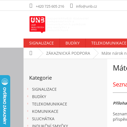
Přejít
+420 725 605 216
info@unb.cz
na
obsah
SIGNALIZACE
BUDÍKY
TELEKOMUNIKACE
Domů
ZÁKAZNICKÁ PODPORA
Máte nárok n
P
Mát
o
Přeskočit
s
Kategorie
kategorie
t
Sezna
r
SIGNALIZACE
a
BUDÍKY
n
Příloha
TELEKOMUNIKACE
n
í
KOMUNIKACE
Seznam 
p
SLUCHÁTKA
příspěv
a
INDUKČNÍ SMYČKY