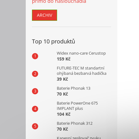
přímo do naslouchadla
ARCHIV
Top 10 produktů
Widex nano-care Cerustop
159 Kč
FUTURE-TEC M standartní
ohýbaná bezbarvá hadička
39 Kč
Baterie Phonak 13
70 Kč
Baterie PowerOne 675
IMPLANT plus
104 Kč
Baterie Phonak 312
70 Kč
Kapesní zesilovač zvuku