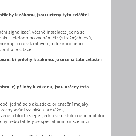
řílohy k zákonu, jsou určeny tyto zvláštní
ční signalizací, včetně instalace; jedná se
onku, telefonního zvonění či výstražných jevů,
možňující nácvik mluvení, odezírání nebo
obního počítače.
ísm. b) přílohy k zákonu, je určena tato zvláštní
ísm. c) přílohy k zákonu, jsou určeny tyto
epé; jedná se o akustické orientační majáky,
 zachytávání vysokých překážek,
žené a hluchoslepé; jedná se o stolní nebo mobilní
fony nebo tablety se speciálními funkcemi či