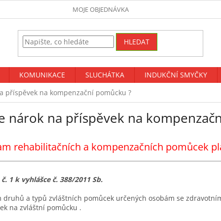
MOJE OBJEDNÁVKA
HLEDAT
KOMUNIKACE
SLUCHÁTKA
INDUKČNÍ SMYČKY
a příspěvek na kompenzační pomůcku ?
e nárok na příspěvek na kompenzač
m rehabilitačních a kompenzačních pomůcek pla
 č. 1 k vyhlášce č. 388/2011 Sb.
druhů a typů zvláštních pomůcek určených osobám se zdravotním p
ek na zvláštní pomůcku .