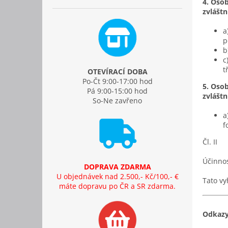
4. Osob
zvlášt
a
p
b
c
t
OTEVÍRACÍ DOBA
Po-Čt 9:00-17:00 hod
5. Osob
Pá 9:00-15:00 hod
zvlášt
So-Ne zavřeno
a
f
Čl. II
Účinno
DOPRAVA ZDARMA
U objednávek nad 2.500,- Kč/100,- €
Tato vy
máte dopravu po ČR a SR zdarma.
Odkazy