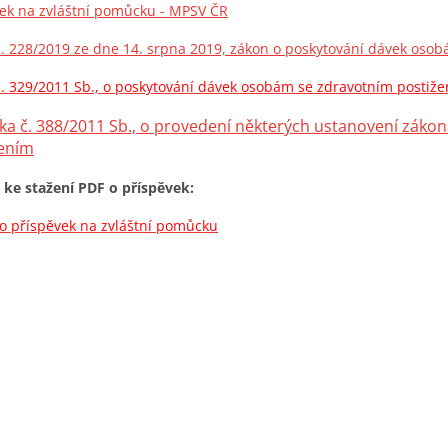
ek na zvláštní pomůcku - MPSV ČR
. 228/2019 ze dne 14. srpna 2019, zákon o poskytování dávek oso
. 329/2011 Sb., o poskytování dávek osobám se zdravotním postiž
ka č. 388/2011 Sb., o provedení některých ustanovení zák
žením
 ke stažení PDF o příspěvek:
o příspěvek na zvláštní pomůcku