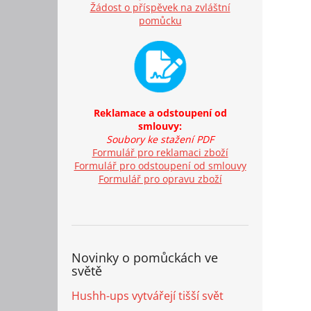
Žádost o příspěvek na zvláštní
pomůcku
Reklamace a odstoupení od
smlouvy:
Soubory ke stažení PDF
Formulář pro reklamaci zboží
Formulář pro odstoupení od smlouvy
Formulář pro opravu zboží
Novinky o pomůckách ve
světě
Hushh-ups vytvářejí tišší svět