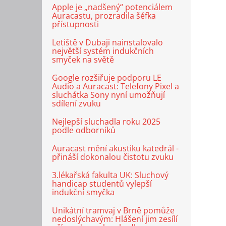
Apple je „nadšený“ potenciálem
Auracastu, prozradila šéfka
přístupnosti
Letiště v Dubaji nainstalovalo
největší systém indukčních
smyček na světě
Google rozšiřuje podporu LE
Audio a Auracast: Telefony Pixel a
sluchátka Sony nyní umožňují
sdílení zvuku
Nejlepší sluchadla roku 2025
podle odborníků
Auracast mění akustiku katedrál -
přináší dokonalou čistotu zvuku
3.lékařská fakulta UK: Sluchový
handicap studentů vylepší
indukční smyčka
Unikátní tramvaj v Brně pomůže
nedoslýchavým: Hlášení jim zesílí