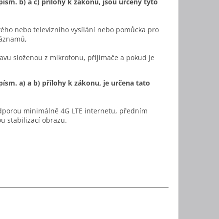
ísm. b) a c) přílohy k zákonu, jsou určeny tyto
vého nebo televizního vysílání nebo pomůcka pro
záznamů,
avu složenou z mikrofonu, přijímače a pokud je
ísm. a) a b) přílohy k zákonu, je určena tato
podporou minimálně 4G LTE internetu, předním
 stabilizací obrazu.