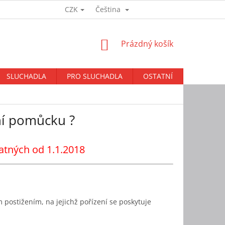
CZK
Čeština
Přihlášení
NÁKUPNÍ
Prázdný košík
KOŠÍK
SLUCHADLA
PRO SLUCHADLA
OSTATNÍ
BAZAR
ní pomůcku ?
tných od 1.1.2018
ostižením, na jejichž pořízení se poskytuje