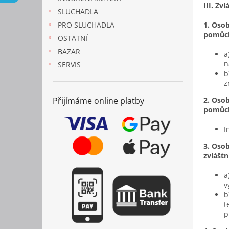
n
III. Z
SLUCHADLA
e
PRO SLUCHADLA
1. Osob
l
pomůc
OSTATNÍ
BAZAR
a
n
SERVIS
b
z
Přijímáme online platby
2. Osob
pomůc
I
3. Osob
zvlášt
a
v
b
t
p