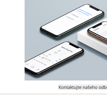
ý
p
i
s
u
Kontaktujte našeho odb