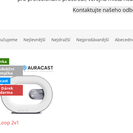
Kontaktujte našeho odb
ručujeme
Nejlevnější
Nejdražší
Nejprodávanější
Abecedn
nka
ndukční
smyčka
cast
+ Dárek
zdarma
Loop 2v1