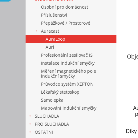
n
Osobní pro domácnost
e
Příslušenství
l
Přepážkové / Prostorové
Auracast
AuraLoop
Auri
Profesionální zesilovač IS
Obje
Instalace indukční smyčky
Měření magnetického pole
indukční smyčky
Průvodce systém XEPTON
Lékařský stetoskop
Samolepka
A
Mapování indukční smyčky
p
SLUCHADLA
PRO SLUCHADLA
Díky
OSTATNÍ