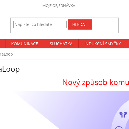
MOJE OBJEDNÁVKA
HLEDAT
KOMUNIKACE
SLUCHÁTKA
INDUKČNÍ SMYČKY
raLoop
aLoop
Nový způsob komu