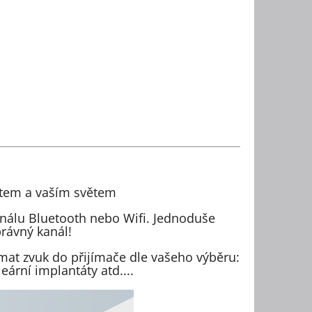
větem a vaším světem
ignálu Bluetooth nebo Wifi. Jednoduše
právný kanál!
mat zvuk do přijímače dle vašeho výběru:
eární implantáty atd....