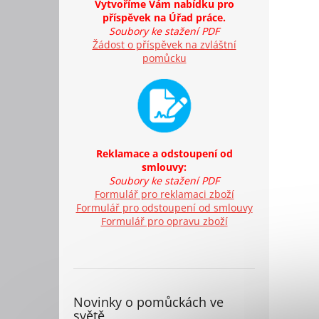
Vytvoříme Vám nabídku pro
příspěvek na Úřad práce.
Soubory ke stažení PDF
Žádost o příspěvek na zvláštní
pomůcku
Reklamace a odstoupení od
smlouvy:
Soubory ke stažení PDF
Formulář pro reklamaci zboží
Formulář pro odstoupení od smlouvy
Formulář pro opravu zboží
Novinky o pomůckách ve
světě