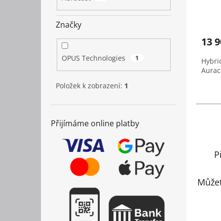
ů
Značky
13 9
OPUS Technologies
1
Hybri
Aurac
Položek k zobrazení:
1
Přijímáme online platby
P
Můžet