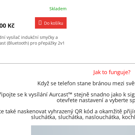
Skladem
Do košíku
00 Kč
dní vysílač indukční smyčky a
ast (Bluetooth) pro přepážky 2v1
O
v
l
Jak to funguje?
á
d
Když se telefon stane bránou mezi s
a
c
řipojte se k vysílání Aurcast™ stejně snadno jako k s
í
otevřete nastavení a vyberte s
p
r
e také naskenovat vyhrazený QR kód a okamžitě přijí
v
sluchátka, sluchátka, naslouchátka, kochl
k
y
v