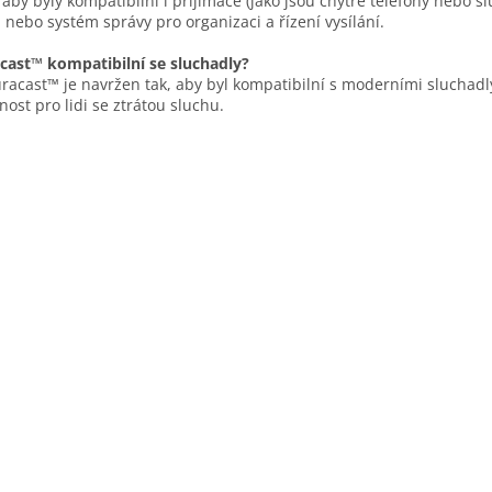
t, aby byly kompatibilní i přijímače (jako jsou chytré telefony nebo
i nebo systém správy pro organizaci a řízení vysílání.
cast™ kompatibilní se sluchadly?
racast™ je navržen tak, aby byl kompatibilní s moderními sluchadly
nost pro lidi se ztrátou sluchu.