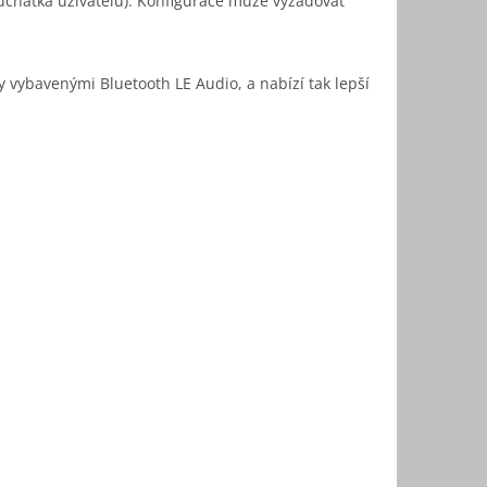
 sluchátka uživatelů). Konfigurace může vyžadovat
 vybavenými Bluetooth LE Audio, a nabízí tak lepší