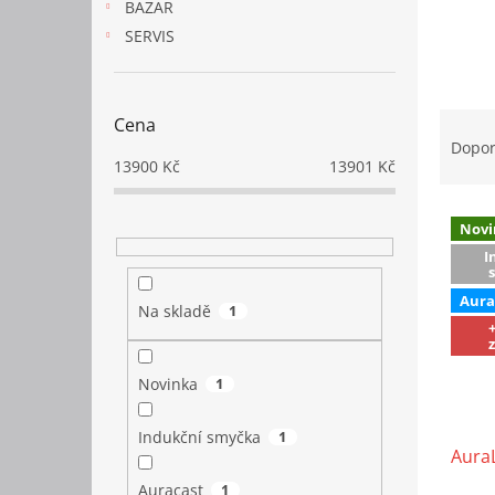
BAZAR
SERVIS
Ř
Cena
a
Dopo
z
13900
Kč
13901
Kč
e
V
n
Novi
ý
í
I
p
p
i
r
Aura
s
o
Na skladě
1
p
d
r
u
o
k
Novinka
1
d
t
u
ů
Indukční smyčka
1
k
Aura
t
Auracast
1