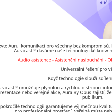
vte Auru, komunikaci pro všechny bez kompromisů. 
Auracast™ dáváme naše technologické know-h
Audio asistence - Asistenční naslouchání - O
Univerzální řešení pro 
Když technologie slouží sdílení
uracast™ umožňuje plynulou a rychlou distribuci infor
rezentace nebo veřejné akce, Aura By Opus zajistí, že
publikum.
 pokročilé technologii garantujeme výjimečnou kvalitu
pro profesionální prostředí, veřejná místa n