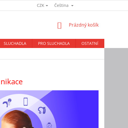
CZK
Čeština
Přihlášení
NÁKUPNÍ
Prázdný košík
KOŠÍK
SLUCHADLA
PRO SLUCHADLA
OSTATNÍ
BAZAR
nikace