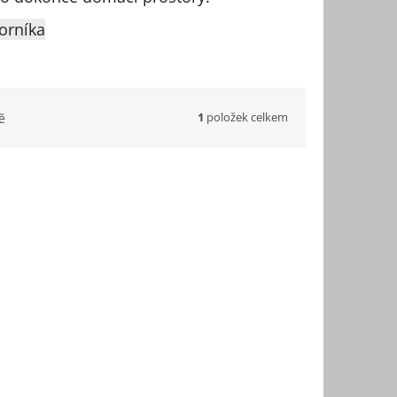
orníka
1
položek celkem
ě