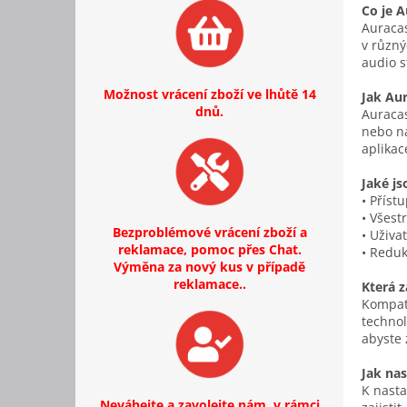
Co je 
Auracas
v různý
audio s
Možnost vrácení zboží ve lhůtě 14
Jak Au
dnů.
Auracas
nebo na
aplikac
Jaké j
• Příst
• Všest
Bezproblémové vrácení zboží a
• Uživa
reklamace, pomoc přes Chat.
• Reduk
Výměna za nový kus v případě
reklamace..
Která z
Kompati
technol
abyste 
Jak na
K nasta
Neváhejte a zavolejte nám, v rámci