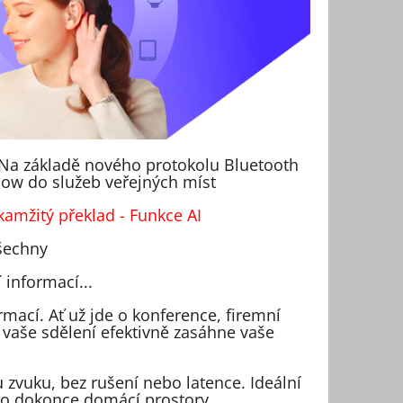
Na základě nového protokolu Bluetooth
ow do služeb veřejných míst
kamžitý překlad - Funkce AI
všechny
 informací...
mací. Ať už jde o konference, firemní
 vaše sdělení efektivně zasáhne vaše
 zvuku, bez rušení nebo latence. Ideální
ebo dokonce domácí prostory.