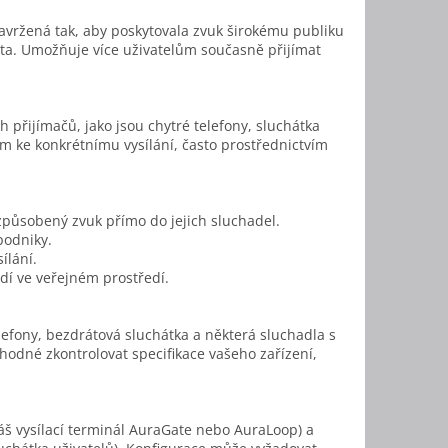
avržená tak, aby poskytovala zvuk širokému publiku
ísta. Umožňuje více uživatelům současně přijímat
h přijímačů, jako jsou chytré telefony, sluchátka
m ke konkrétnímu vysílání, často prostřednictvím
izpůsobený zvuk přímo do jejich sluchadel.
podniky.
ílání.
dí ve veřejném prostředí.
elefony, bezdrátová sluchátka a některá sluchadla s
vhodné zkontrolovat specifikace vašeho zařízení,
náš vysílací terminál AuraGate nebo AuraLoop) a