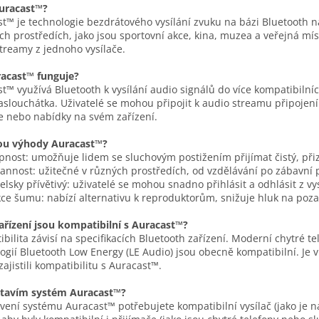
Auracast™?
t™ je technologie bezdrátového vysílání zvuku na bázi Bluetooth n
ch prostředích, jako jsou sportovní akce, kina, muzea a veřejná m
treamy z jednoho vysílače.
racast™ funguje?
t™ využívá Bluetooth k vysílání audio signálů do více kompatibilníc
slouchátka. Uživatelé se mohou připojit k audio streamu připojení
e nebo nabídky na svém zařízení.
sou výhody Auracast™?
upnost: umožňuje lidem se sluchovým postižením přijímat čistý, př
rannost: užitečné v různých prostředích, od vzdělávání po zábavní 
telsky přívětivý: uživatelé se mohou snadno přihlásit a odhlásit z vys
ce šumu: nabízí alternativu k reproduktorům, snižuje hluk na poza
ařízení jsou kompatibilní s Auracast™?
bilita závisí na specifikacích Bluetooth zařízení. Moderní chytré t
ogií Bluetooth Low Energy (LE Audio) jsou obecně kompatibilní. Je 
zajistili kompatibilitu s Auracast™.
stavím systém Auracast™?
vení systému Auracast™ potřebujete kompatibilní vysílač (jako je 