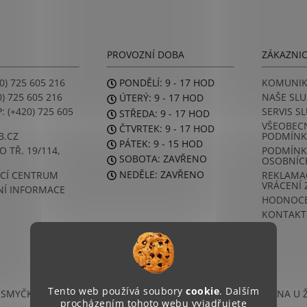
PROVOZNÍ DOBA
ZÁKAZNI
0) 725 605 216
PONDĚLÍ: 9 - 17 HOD
KOMUNIK
) 725 605 216
NAŠE SLU
ÚTERÝ: 9 - 17 HOD
 (+420) 725 605
SERVIS S
STŘEDA: 9 - 17 HOD
VŠEOBEC
ČTVRTEK: 9 - 17 HOD
B.CZ
PODMÍNK
PÁTEK: 9 - 15 HOD
 TŘ. 19/114,
PODMÍNK
SOBOTA: ZAVŘENO
OSOBNÍC
NEDĚLE: ZAVŘENO
CÍ CENTRUM
REKLAMAC
VRÁCENÍ 
Í INFORMACE
HODNOCE
KONTAKT
Tento web používá soubory
cookie
. Dalším
 SMYČKY
| AURACAST
| UNIE NESLYŠÍCÍCH BRNO
| KAVÁRNA U 
procházením tohoto webu vyjadřujete