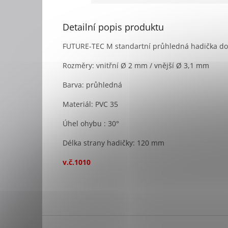
Detailní popis produktu
FUTURE-TEC M standartní průhledná hadička do
Rozměry: vnitřní Ø 2 mm / vnější Ø 3,1 mm
Barva: průhledná
Materiál: PVC 35
Úhel ohybu : 30°
Délka strany hadičky: 120 mm
v.č.1010
Z