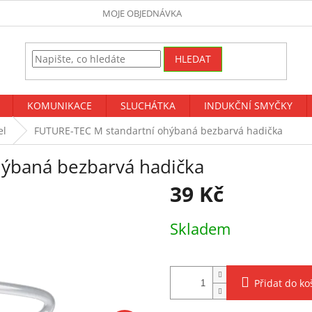
MOJE OBJEDNÁVKA
HLEDAT
KOMUNIKACE
SLUCHÁTKA
INDUKČNÍ SMYČKY
el
FUTURE-TEC M standartní ohýbaná bezbarvá hadička
hýbaná bezbarvá hadička
39 Kč
Měrná
Skladem
cena:
Přidat do ko