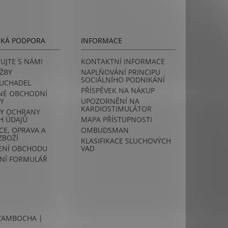
CKÁ PODPORA
INFORMACE
UJTE S NÁMI
KONTAKTNÍ INFORMACE
ŽBY
NAPLŇOVÁNÍ PRINCIPU
SOCIÁLNÍHO PODNIKÁNÍ
LUCHADEL
PŘÍSPĚVEK NA NÁKUP
NÉ OBCHODNÍ
Y
UPOZORNĚNÍ NA
KARDIOSTIMULÁTOR
Y OCHRANY
H ÚDAJŮ
MAPA PŘÍSTUPNOSTI
E, OPRAVA A
OMBUDSMAN
ZBOŽÍ
KLASIFIKACE SLUCHOVÝCH
NÍ OBCHODU
VAD
NÍ FORMULÁŘ
ŽAMBOCHA |