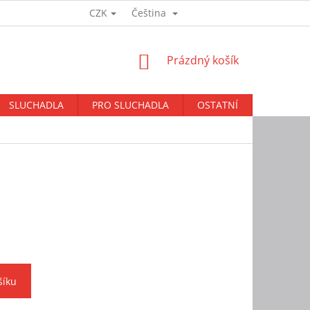
CZK
Čeština
Přihlášení
NÁKUPNÍ
Prázdný košík
KOŠÍK
SLUCHADLA
PRO SLUCHADLA
OSTATNÍ
BAZAR
šíku