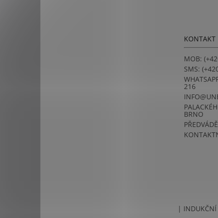
á
p
a
t
KONTAKT
í
MOB: (+42
SMS: (+420
WHATSAPP:
216
INFO@UN
PALACKÉHO
BRNO
PŘEDVÁDĚ
KONTAKTN
| INDUKČNÍ