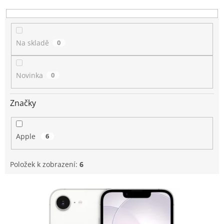
k
t
ů
Na skladě
0
Novinka
0
Značky
Apple
6
Položek k zobrazení:
6
V
ý
p
i