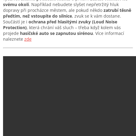
svému okolí
. Například nebudete slyšet nepřetržitý hluk
dopravy při procházce městem, ale pokud někdo
zatrubí těsně
předtím, než vstoupíte do silnice
, zvuk se k vám dostane.
Součástí je i
ochrana před hlasitými zvuky (Loud Noise
Protection)
, která chrání váš sluch – třeba když kolem vás
projede
hasičské auto se zapnutou sirénou
. Více informací
naleznete
zde