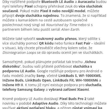
Díky rozšířené podpoře
Bluetooth LE Audio
a
Auracastu
budou
nyní telefony
Pixel
schopny přehrávat zvuk do
více sluchátek
současně
. Pokud máte
Pixel 8 nebo novější model
, můžete
připojit
dvoje sluchátka najednou
. To znamená, že si například
můžete s kamarádem na cestě autobusem společně
poslechnout nový singl od
Nourished by Time
nebo si s
partnerem během letu pustit seriál
Alien Earth
.
Můžete také vytvořit
soukromý audio přenos
, který sdílíte s
více sluchátky pomocí
QR kódu
nebo funkce
Fast Pair
– ideální
v situaci, kdy chcete přesvědčit všechny kolem sebe, že
Disintegration Loops
se dá opravdu ocenit jen ve sluchátkách.
Samozřejmě, pokud plánujete pořádat tak trochu „
tichou
diskotéku
“, budou vaši přátelé potřebovat
sluchátka s
podporou LE Audio
. Google rozšiřuje podporu pro Android o
řadu modelů značky
Sony
, včetně
LinkBuds S, WF-1000XM5,
InZone Buds, LinkBuds Open, LinkBuds Fit, WH-1000XM6
a
InZone H9 II
. K tomu již nyní existuje podpora pro
sluchadla
,
telefony Samsung Galaxy
a
vybraná zařízení Xiaomi
.
Kromě podpory LE Audio dostávají
Pixel Buds Pro 2
také
novinku v podobě
Adaptive Audio
. Díky této technologii můžete
využívat
aktivní potlačení hluku
, a přitom
zůstat vnímaví ke