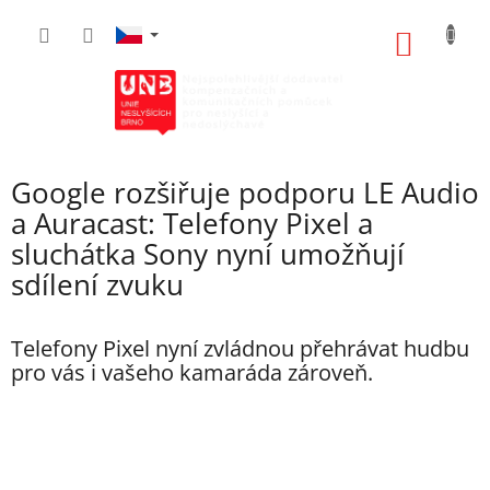
Přejít
na
NÁKUP
obsah
KOŠÍK
Google rozšiřuje podporu LE Audio
a Auracast: Telefony Pixel a
sluchátka Sony nyní umožňují
sdílení zvuku
Telefony Pixel nyní zvládnou přehrávat hudbu
pro vás i vašeho kamaráda zároveň.