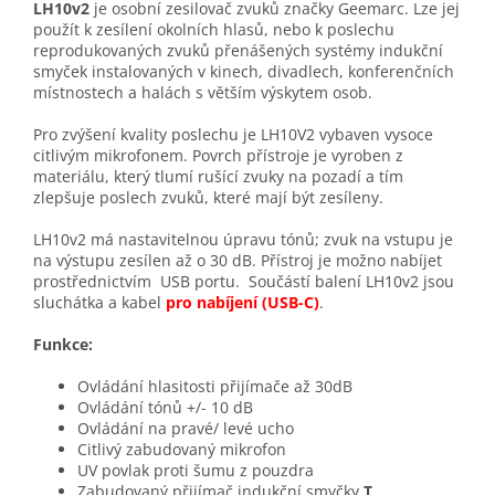
LH10v2
je osobní zesilovač zvuků značky Geemarc. Lze jej
použít k zesílení okolních hlasů, nebo k poslechu
reprodukovaných zvuků přenášených systémy indukční
smyček instalovaných v kinech, divadlech, konferenčních
místnostech a halách s větším výskytem osob.
Pro zvýšení kvality poslechu je LH10V2 vybaven vysoce
citlivým mikrofonem. Povrch přístroje je vyroben z
materiálu, který tlumí rušící zvuky na pozadí a tím
zlepšuje poslech zvuků, které mají být zesíleny.
LH10v2 má nastavitelnou úpravu tónů; zvuk na vstupu je
na výstupu zesílen až o 30 dB. Přístroj je možno nabíjet
prostřednictvím USB portu. Součástí balení LH10v2 jsou
sluchátka a kabel
pro nabíjení (USB-
C
)
.
Funkce:
Ovládání hlasitosti přijímače až 30dB
Ovládání tónů +/- 10 dB
Ovládání na pravé/ levé ucho
Citlivý zabudovaný mikrofon
UV povlak proti šumu z pouzdra
Zabudovaný přijímač indukční smyčky
T