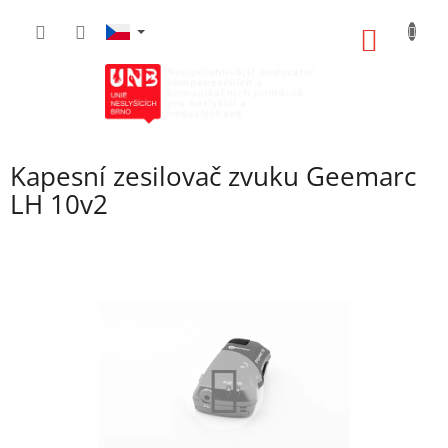
Přejít
na
NÁKUP
obsah
KOŠÍK
Kapesní zesilovač zvuku Geemarc
LH 10v2