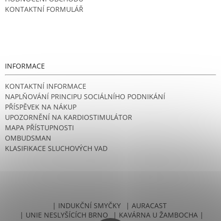
KONTAKTNÍ FORMULÁŘ
INFORMACE
KONTAKTNÍ INFORMACE
NAPLŇOVÁNÍ PRINCIPU SOCIÁLNÍHO PODNIKÁNÍ
PŘÍSPĚVEK NA NÁKUP
UPOZORNĚNÍ NA KARDIOSTIMULÁTOR
MAPA PŘÍSTUPNOSTI
OMBUDSMAN
KLASIFIKACE SLUCHOVÝCH VAD
| INDUKČNÍ SMYČKY
| AURACAST
| UNIE NESLYŠÍCÍCH BRNO
| KAVÁRNA U ŽAMBOCHA |