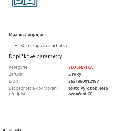
Možnost připojení:
Stetoskopická sluchátka
Doplňkové parametry
Kategorie
:
SLUCHÁTKA
Záruka
:
2 roky
EAN
:
3521350012187
Bezpečnost a dodržování
tento výrobek nese
předpisů
:
označení CE
Z
á
p
a
KONTAKT