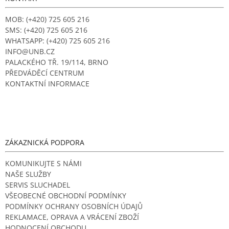
t
í
MOB: (+420) 725 605 216
SMS: (+420) 725 605 216
WHATSAPP: (+420) 725 605 216
INFO@UNB.CZ
PALACKÉHO TŘ. 19/114, BRNO
PŘEDVÁDĚCÍ CENTRUM
KONTAKTNÍ INFORMACE
ZÁKAZNICKÁ PODPORA
KOMUNIKUJTE S NÁMI
NAŠE SLUŽBY
SERVIS SLUCHADEL
VŠEOBECNÉ OBCHODNÍ PODMÍNKY
PODMÍNKY OCHRANY OSOBNÍCH ÚDAJŮ
REKLAMACE, OPRAVA A VRÁCENÍ ZBOŽÍ
HODNOCENÍ OBCHODU