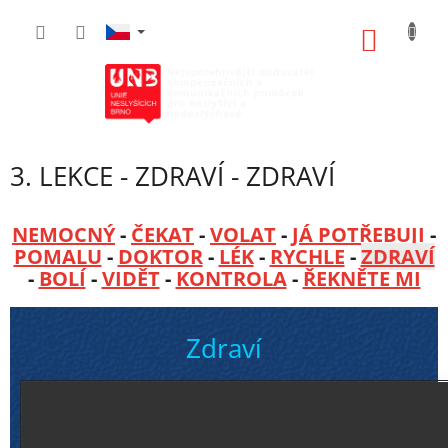
Přejít
na
NÁKUP
obsah
KOŠÍK
3. LEKCE - ZDRAVÍ - ZDRAVÍ
NEMOCNÝ
-
ČEKAT
-
VOLAT
-
JÁ POTŘEBUJI
-
POMALU
-
DOKTOR
-
LÉK
-
RYCHLE
-
ZDRAVÍ
-
BOLÍ
-
VIDĚT
-
KONTROLA
-
ŘEKNĚTE MI
Zdraví