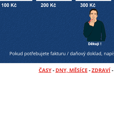
Pokud potřebujete fakturu / daňový doklad, nap
ČASY
-
DNY, MĚSÍCE
-
ZDRAVÍ