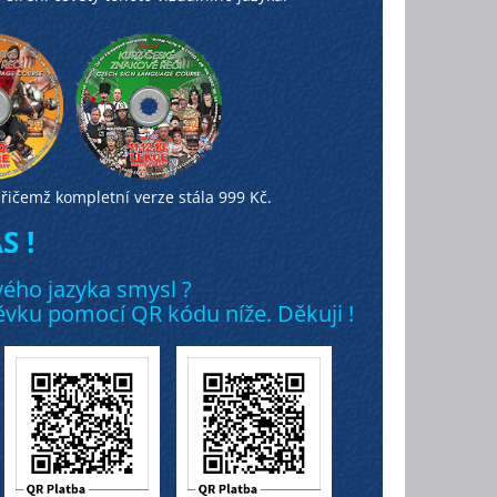
řičemž kompletní verze stála 999 Kč.
 !
ého jazyka smysl ?
vku pomocí QR kódu níže. Děkuji !