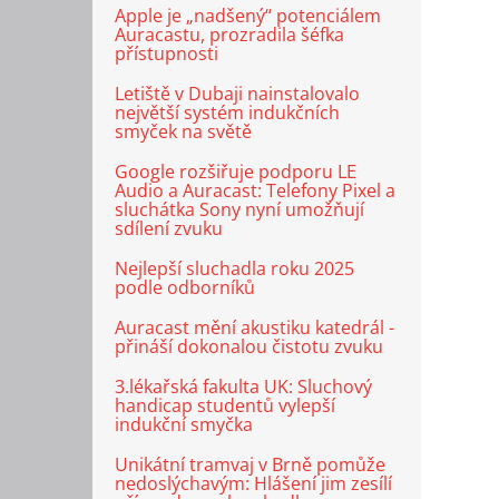
Apple je „nadšený“ potenciálem
Auracastu, prozradila šéfka
přístupnosti
Letiště v Dubaji nainstalovalo
největší systém indukčních
smyček na světě
Google rozšiřuje podporu LE
Audio a Auracast: Telefony Pixel a
sluchátka Sony nyní umožňují
sdílení zvuku
Nejlepší sluchadla roku 2025
podle odborníků
Auracast mění akustiku katedrál -
přináší dokonalou čistotu zvuku
3.lékařská fakulta UK: Sluchový
handicap studentů vylepší
indukční smyčka
Unikátní tramvaj v Brně pomůže
nedoslýchavým: Hlášení jim zesílí