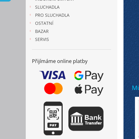
n
SLUCHADLA
e
PRO SLUCHADLA
l
OSTATNÍ
BAZAR
SERVIS
Přijímáme online platby
Mů