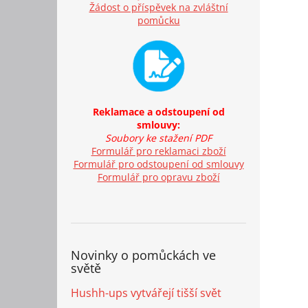
Žádost o příspěvek na zvláštní
pomůcku
Reklamace a odstoupení od
smlouvy:
Soubory ke stažení PDF
Formulář pro reklamaci zboží
Formulář pro odstoupení od smlouvy
Formulář pro opravu zboží
Novinky o pomůckách ve
světě
Hushh-ups vytvářejí tišší svět