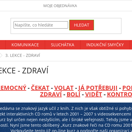
MOJE OBJEDNÁVKA
HLEDAT
KOMUNIKACE
SLUCHÁTKA
INDUKČNÍ SMYČKY
3. LEKCE - ZDRAVÍ
LEKCE - ZDRAVÍ
NEMOCNÝ
-
ČEKAT
-
VOLAT
-
JÁ POTŘEBUJI
-
PO
ZDRAVÍ
-
BOLÍ
-
VIDĚT
-
KONTRO
dávna se znakový jazyk učil z knih. Z nich je však obtížné si pohyby
ekt interaktivních CD romů v letech 2001 – 2007 s videosekvencemi
urz byl určen nejen neslyšícím, ale i široké veřejnosti. Tehdy jsme
ostí. Nyní jsme tento oblíbený „Kurz znakové řeči na CD romu 2001 
Vyzkoušejte tento již on-line kurz a podpořte naši organizaci v