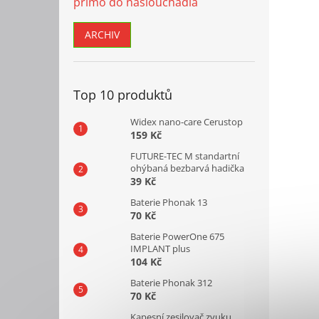
přímo do naslouchadla
ARCHIV
Top 10 produktů
Widex nano-care Cerustop
159 Kč
FUTURE-TEC M standartní
ohýbaná bezbarvá hadička
39 Kč
Baterie Phonak 13
70 Kč
Baterie PowerOne 675
IMPLANT plus
104 Kč
Baterie Phonak 312
70 Kč
Kapesní zesilovač zvuku