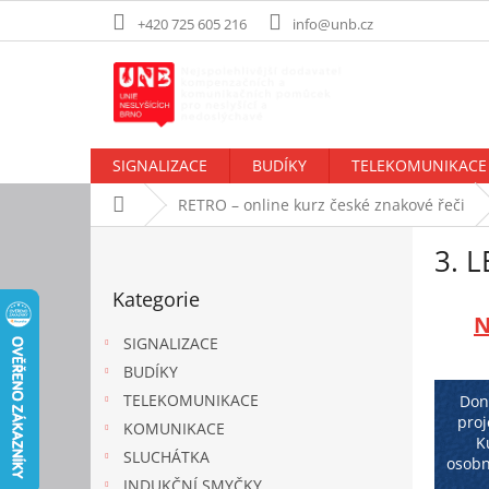
Přejít
+420 725 605 216
info@unb.cz
na
obsah
SIGNALIZACE
BUDÍKY
TELEKOMUNIKACE
Domů
RETRO – online kurz české znakové řeči
P
3. 
o
Přeskočit
s
Kategorie
kategorie
t
r
SIGNALIZACE
a
BUDÍKY
n
TELEKOMUNIKACE
n
Done
proj
í
KOMUNIKACE
K
p
SLUCHÁTKA
osobn
a
INDUKČNÍ SMYČKY