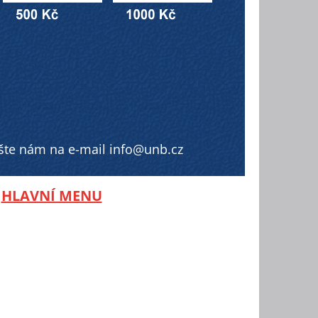
ište nám na e-mail info@unb.cz
-
HLAVNÍ MENU