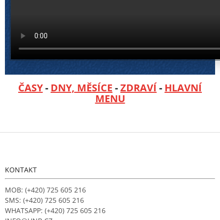
ČASY
-
DNY, MĚSÍCE
-
ZDRAVÍ
-
HLAVNÍ
MENU
Z
á
p
a
KONTAKT
t
í
MOB: (+420) 725 605 216
SMS: (+420) 725 605 216
WHATSAPP: (+420) 725 605 216