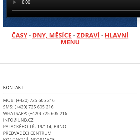
ČASY
-
DNY, MĚSÍCE
-
ZDRAVÍ
-
HLAVNÍ
MENU
Z
á
p
a
KONTAKT
t
í
MOB: (+420) 725 605 216
SMS: (+420) 725 605 216
WHATSAPP: (+420) 725 605 216
INFO@UNB.CZ
PALACKÉHO TŘ. 19/114, BRNO
PŘEDVÁDĚCÍ CENTRUM
KONTAKTNÍ INFORMACE