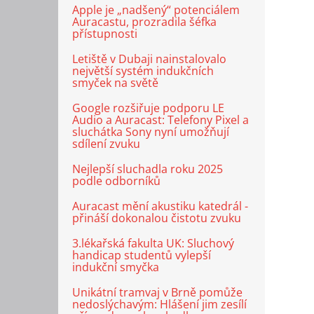
Apple je „nadšený“ potenciálem
Auracastu, prozradila šéfka
přístupnosti
Letiště v Dubaji nainstalovalo
největší systém indukčních
smyček na světě
Google rozšiřuje podporu LE
Audio a Auracast: Telefony Pixel a
sluchátka Sony nyní umožňují
sdílení zvuku
Nejlepší sluchadla roku 2025
podle odborníků
Auracast mění akustiku katedrál -
přináší dokonalou čistotu zvuku
3.lékařská fakulta UK: Sluchový
handicap studentů vylepší
indukční smyčka
Unikátní tramvaj v Brně pomůže
nedoslýchavým: Hlášení jim zesílí