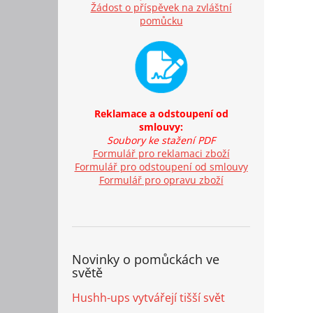
Žádost o příspěvek na zvláštní
pomůcku
Reklamace a odstoupení od
smlouvy:
Soubory ke stažení PDF
Formulář pro reklamaci zboží
Formulář pro odstoupení od smlouvy
Formulář pro opravu zboží
Novinky o pomůckách ve
světě
Hushh-ups vytvářejí tišší svět