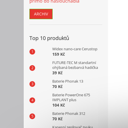
přímo do naslouchadla
ARCHIV
Top 10 produktů
Widex nano-care Cerustop
159 Kč
FUTURE-TEC M standartní
ohýbaná bezbarvá hadička
39 Kč
Baterie Phonak 13
70 Kč
Baterie PowerOne 675
IMPLANT plus
104 Kč
Baterie Phonak 312
70 Kč
Kapesní zesilovač zvuku