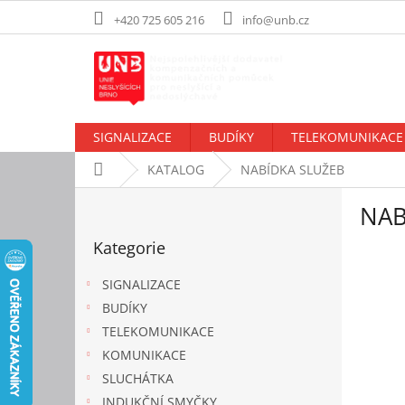
Přejít
+420 725 605 216
info@unb.cz
na
obsah
SIGNALIZACE
BUDÍKY
TELEKOMUNIKACE
Domů
KATALOG
NABÍDKA SLUŽEB
P
NAB
o
Přeskočit
s
Kategorie
kategorie
t
r
SIGNALIZACE
a
BUDÍKY
n
TELEKOMUNIKACE
n
í
KOMUNIKACE
p
SLUCHÁTKA
a
INDUKČNÍ SMYČKY