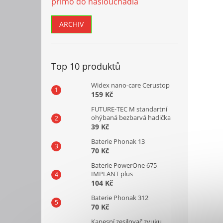
přímo do naslouchadla
ARCHIV
Top 10 produktů
Widex nano-care Cerustop
159 Kč
FUTURE-TEC M standartní
ohýbaná bezbarvá hadička
39 Kč
Baterie Phonak 13
70 Kč
Baterie PowerOne 675
IMPLANT plus
104 Kč
Baterie Phonak 312
70 Kč
Kapesní zesilovač zvuku