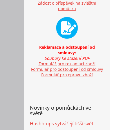
Žádost o příspěvek na zvláštní
pomůcku
Reklamace a odstoupení od
smlouvy:
Soubory ke stažení PDF
Formulář pro reklamaci zboží
Formulář pro odstoupení od smlouvy
Formulář pro opravu zboží
Novinky o pomůckách ve
světě
Hushh-ups vytvářejí tišší svět