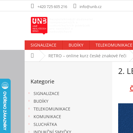
Přejít
+420 725 605 216
info@unb.cz
na
obsah
SIGNALIZACE
BUDÍKY
TELEKOMUNIKACE
Domů
RETRO – online kurz české znakové řeči
P
2. 
o
Přeskočit
s
Kategorie
kategorie
t
r
SIGNALIZACE
a
BUDÍKY
n
TELEKOMUNIKACE
n
í
KOMUNIKACE
p
SLUCHÁTKA
a
INDUKČNÍ SMYČKY