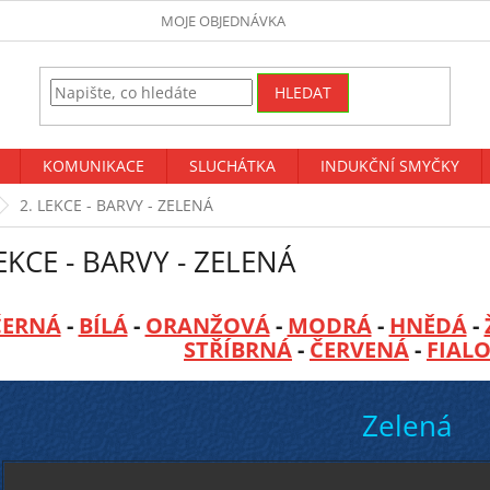
MOJE OBJEDNÁVKA
HLEDAT
KOMUNIKACE
SLUCHÁTKA
INDUKČNÍ SMYČKY
2. LEKCE - BARVY - ZELENÁ
LEKCE - BARVY - ZELENÁ
ČERNÁ
-
BÍLÁ
-
ORANŽOVÁ
-
MODRÁ
-
HNĚDÁ
-
STŘÍBRNÁ
-
ČERVENÁ
-
FIAL
Zelená