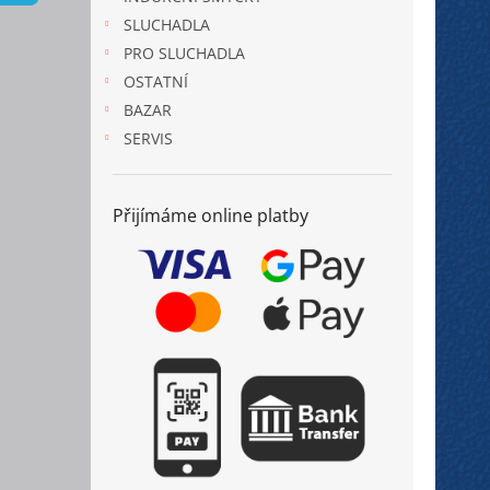
n
SLUCHADLA
e
PRO SLUCHADLA
l
OSTATNÍ
BAZAR
SERVIS
Přijímáme online platby