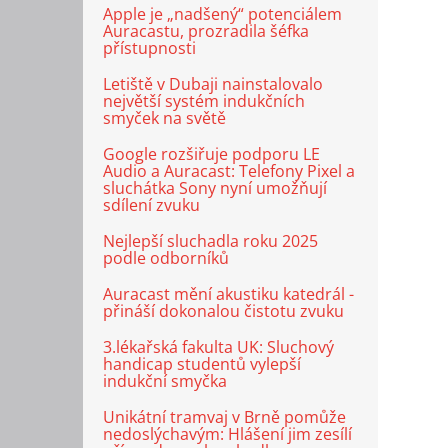
Apple je „nadšený“ potenciálem
Auracastu, prozradila šéfka
přístupnosti
Letiště v Dubaji nainstalovalo
největší systém indukčních
smyček na světě
Google rozšiřuje podporu LE
Audio a Auracast: Telefony Pixel a
sluchátka Sony nyní umožňují
sdílení zvuku
Nejlepší sluchadla roku 2025
podle odborníků
Auracast mění akustiku katedrál -
přináší dokonalou čistotu zvuku
3.lékařská fakulta UK: Sluchový
handicap studentů vylepší
indukční smyčka
Unikátní tramvaj v Brně pomůže
nedoslýchavým: Hlášení jim zesílí