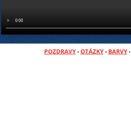
POZDRAVY
-
OTÁZKY
-
BARVY