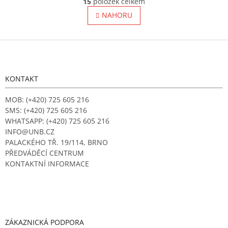
15
položek celkem
O
á
v
NAHORU
n
l
k
o
á
v
Z
d
á
a
á
n
c
p
í
í
a
KONTAKT
p
t
r
í
MOB: (+420) 725 605 216
v
SMS: (+420) 725 605 216
k
y
WHATSAPP: (+420) 725 605 216
v
INFO@UNB.CZ
ý
PALACKÉHO TŘ. 19/114, BRNO
p
PŘEDVÁDĚCÍ CENTRUM
i
KONTAKTNÍ INFORMACE
s
u
ZÁKAZNICKÁ PODPORA