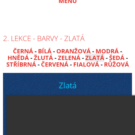
MENU
2. LEKCE - BARVY - ZLATÁ
ČERNÁ
-
BÍLÁ
-
ORANŽOVÁ
-
MODRÁ
-
HNĚDÁ
-
ŽLUTÁ
-
ZELENÁ
-
ZLATÁ
-
ŠEDÁ
-
STŘÍBRNÁ
-
ČERVENÁ
-
FIALOVÁ
-
RŮŽOVÁ
Zlatá