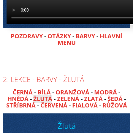
POZDRAVY
-
OTÁZKY
-
BARVY
-
HLAVNÍ
MENU
2. LEKCE - BARVY - ŽLUTÁ
ČERNÁ
-
BÍLÁ
-
ORANŽOVÁ
-
MODRÁ
-
HNĚDÁ
-
ŽLUTÁ
-
ZELENÁ
-
ZLATÁ
-
ŠEDÁ
-
STŘÍBRNÁ
-
ČERVENÁ
-
FIALOVÁ
-
RŮŽOVÁ
Žlutá