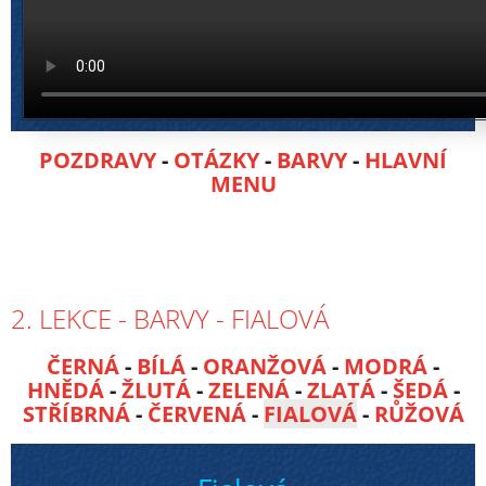
POZDRAVY
-
OTÁZKY
-
BARVY
-
HLAVNÍ
MENU
2. LEKCE - BARVY - FIALOVÁ
ČERNÁ
-
BÍLÁ
-
ORANŽOVÁ
-
MODRÁ
-
HNĚDÁ
-
ŽLUTÁ
-
ZELENÁ
-
ZLATÁ
-
ŠEDÁ
-
STŘÍBRNÁ
-
ČERVENÁ
-
FIALOVÁ
-
RŮŽOVÁ