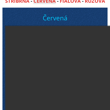
STŘÍBRNÁ
-
ČERVENÁ
-
FIALOVÁ
-
RŮŽOVÁ
Červená