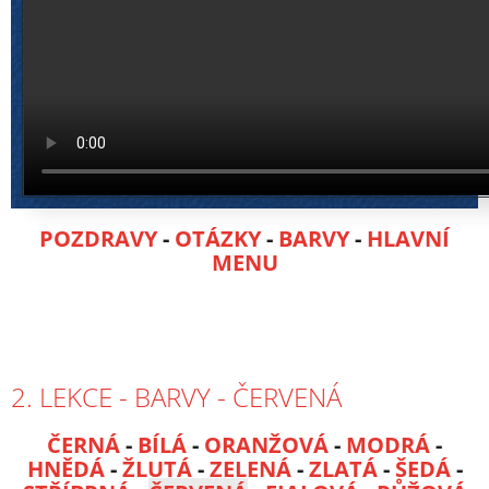
POZDRAVY
-
OTÁZKY
-
BARVY
-
HLAVNÍ
MENU
2. LEKCE - BARVY - ČERVENÁ
ČERNÁ
-
BÍLÁ
-
ORANŽOVÁ
-
MODRÁ
-
HNĚDÁ
-
ŽLUTÁ
-
ZELENÁ
-
ZLATÁ
-
ŠEDÁ
-