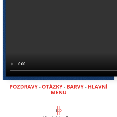
POZDRAVY
-
OTÁZKY
-
BARVY
-
HLAVNÍ
MENU
S
1
2
t
r