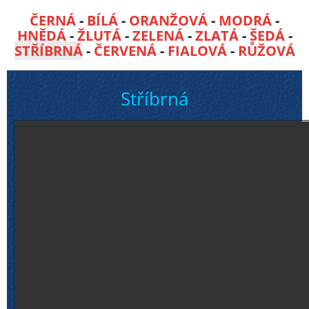
ČERNÁ
-
BÍLÁ
-
ORANŽOVÁ
-
MODRÁ
-
HNĚDÁ
-
ŽLUTÁ
-
ZELENÁ
-
ZLATÁ
-
ŠEDÁ
-
STŘÍBRNÁ
-
ČERVENÁ
-
FIALOVÁ
-
RŮŽOVÁ
Stříbrná