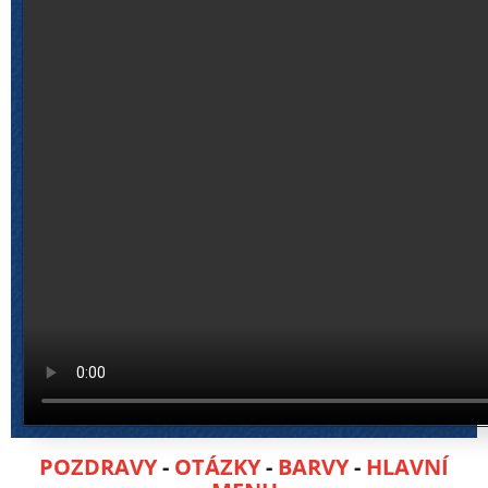
POZDRAVY
-
OTÁZKY
-
BARVY
-
HLAVNÍ