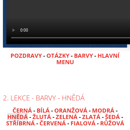
POZDRAVY
-
OTÁZKY
-
BARVY
-
HLAVNÍ
MENU
2. LEKCE - BARVY - HNĚDÁ
ČERNÁ
-
BÍLÁ
-
ORANŽOVÁ
-
MODRÁ
-
HNĚDÁ
-
ŽLUTÁ
-
ZELENÁ
-
ZLATÁ
-
ŠEDÁ
-
STŘÍBRNÁ
-
ČERVENÁ
-
FIALOVÁ
-
RŮŽOVÁ