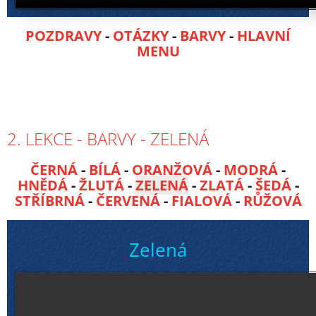
POZDRAVY
-
OTÁZKY
-
BARVY
-
HLAVNÍ
MENU
2. LEKCE - BARVY - ZELENÁ
ČERNÁ
-
BÍLÁ
-
ORANŽOVÁ
-
MODRÁ
-
HNĚDÁ
-
ŽLUTÁ
-
ZELENÁ
-
ZLATÁ
-
ŠEDÁ
-
STŘÍBRNÁ
-
ČERVENÁ
-
FIALOVÁ
-
RŮŽOVÁ
Zelená