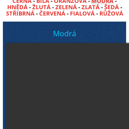
ČERNÁ
-
BÍLÁ
-
ORANŽOVÁ
-
MODRÁ
-
HNĚDÁ
-
ŽLUTÁ
-
ZELENÁ
-
ZLATÁ
-
ŠEDÁ
-
STŘÍBRNÁ
-
ČERVENÁ
-
FIALOVÁ
-
RŮŽOVÁ
Modrá