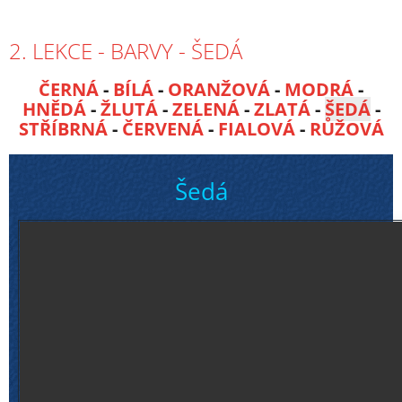
2. LEKCE - BARVY - ŠEDÁ
ČERNÁ
-
BÍLÁ
-
ORANŽOVÁ
-
MODRÁ
-
HNĚDÁ
-
ŽLUTÁ
-
ZELENÁ
-
ZLATÁ
-
ŠEDÁ
-
STŘÍBRNÁ
-
ČERVENÁ
-
FIALOVÁ
-
RŮŽOVÁ
Šedá