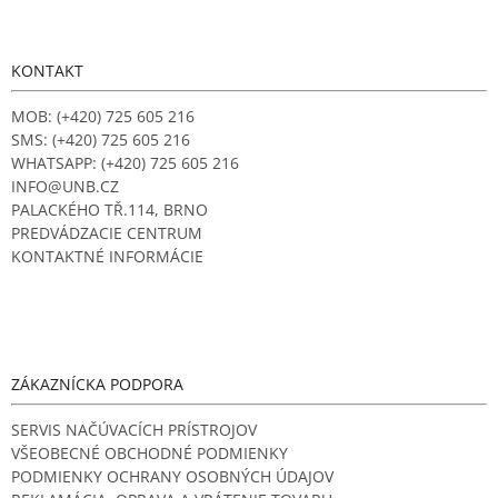
á
p
ä
KONTAKT
t
i
MOB: (+420) 725 605 216
e
SMS: (+420) 725 605 216
WHATSAPP: (+420) 725 605 216
INFO@UNB.CZ
PALACKÉHO TŘ.114, BRNO
PREDVÁDZACIE CENTRUM
KONTAKTNÉ INFORMÁCIE
ZÁKAZNÍCKA PODPORA
SERVIS NAČÚVACÍCH PRÍSTROJOV
VŠEOBECNÉ OBCHODNÉ PODMIENKY
PODMIENKY OCHRANY OSOBNÝCH ÚDAJOV