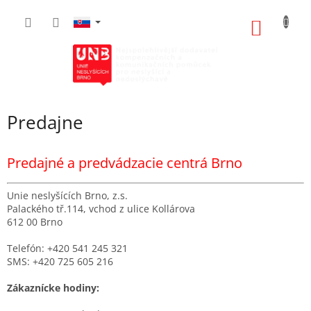
Prejsť
na
NÁKU
obsah
KOŠÍK
Predajne
Predajné a predvádzacie centrá Brno
Unie neslyšících Brno, z.s.
Palackého tř.114, vchod z ulice Kollárova
612 00 Brno
Telefón: +420 541 245 321
SMS: +420 725 605 216
Zákaznícke hodiny: