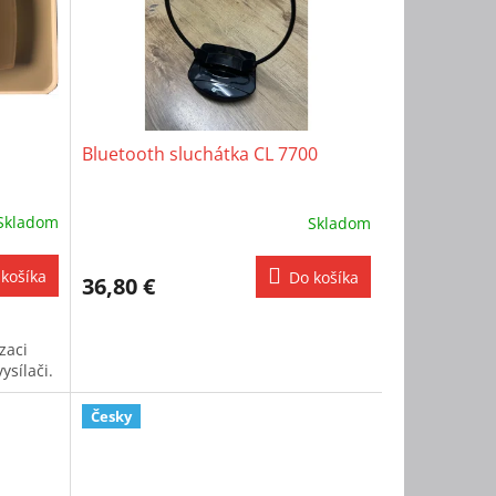
Bluetooth sluchátka CL 7700
Skladom
Skladom
košíka
Do košíka
36,80 €
zaci
ysílači.
Česky