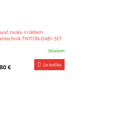
ovač zvuku s rádiem
ntechnik TIVITON-DAB+ SET
Skladom
Do košíka
80 €
O
v
l
á
d
a
c
i
e
p