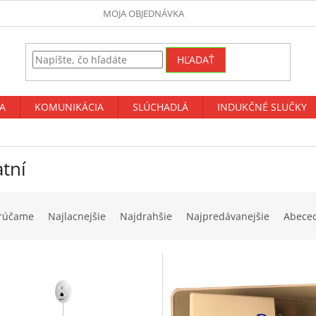
MOJA OBJEDNÁVKA
HĽADAŤ
A
KOMUNIKÁCIA
SLÚCHADLÁ
INDUKČNÉ SLUČKY
tní
rúčame
Najlacnejšie
Najdrahšie
Najpredávanejšie
Abece