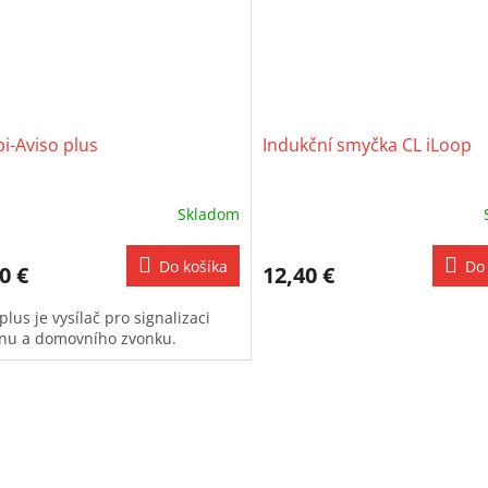
i-Aviso plus
Indukční smyčka CL iLoop
Skladom
Do košíka
Do 
0 €
12,40 €
plus je vysílač pro signalizaci
onu a domovního zvonku.