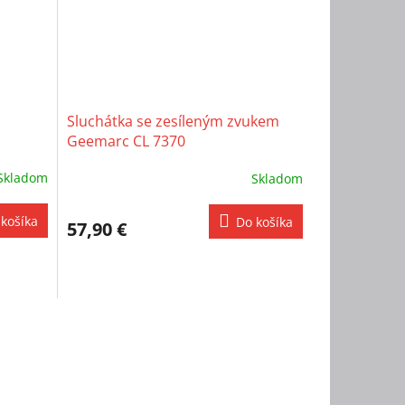
Sluchátka se zesíleným zvukem
Geemarc CL 7370
Skladom
Skladom
košíka
Do košíka
57,90 €