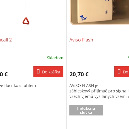
call 2
Aviso Flash
Skladom
Do košíka
Do 
0 €
20,70 €
é tlačítko s táhlem
AVISO FLASH je
zábleskový přijímač pro signali
všech vjemů vysílaných všemi v
Indukčná
slučka