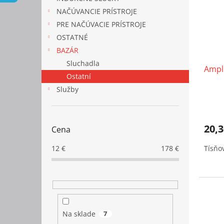
s
r
NAČÚVANCIE PRÍSTROJE
p
o
PRE NAČÚVACIE PRÍSTROJE
r
d
o
u
OSTATNÉ
d
k
BAZÁR
u
t
Sluchadla
Ampli
k
o
Ostatní
t
v
Služby
o
v
20,3
Cena
Tísňov
12
€
178
€
Na sklade
7