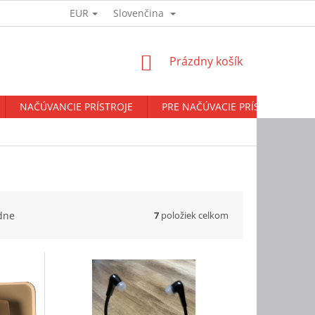
EUR
Slovenčina
Prihlásenie
NÁKUPNÝ
Prázdny košík
KOŠÍK
NAČÚVANCIE PRÍSTROJE
PRE NAČÚVACIE PRÍSTROJE
7
položiek celkom
dne