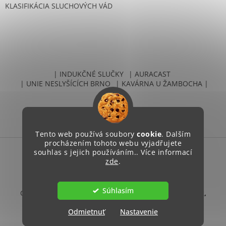
KLASIFIKÁCIA SLUCHOVÝCH VÁD
| INDUKČNÉ SLUČKY
| AURACAST
| UNIE NESLYŠÍCÍCH BRNO
| KAVÁRNA U ŽAMBOCHA |
Tento web používá soubory
cookie
. Dalším
procházením tohoto webu vyjadřujete
souhlas s jejich používáním.. Více informací
zde
.
Vytvoril Shoptet
Súhlasím
Copyright 2026
Unie neslyšících Brno, sociální podnik,
s.r.o.
. Všetky práva vyhradené.
Odmietnuť
Nastavenie