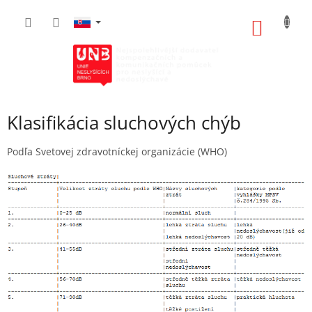
Prejsť
na
NÁKU
obsah
KOŠÍK
Klasifikácia sluchových chýb
Podľa Svetovej zdravotníckej organizácie (WHO)