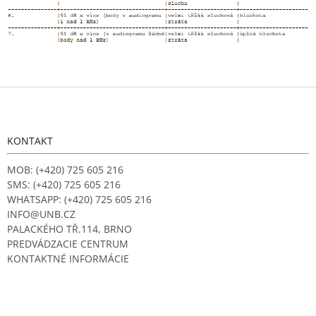
Z
á
p
ä
KONTAKT
t
i
MOB: (+420) 725 605 216
e
SMS: (+420) 725 605 216
WHATSAPP: (+420) 725 605 216
INFO@UNB.CZ
PALACKÉHO TŘ.114, BRNO
PREDVÁDZACIE CENTRUM
KONTAKTNÉ INFORMÁCIE