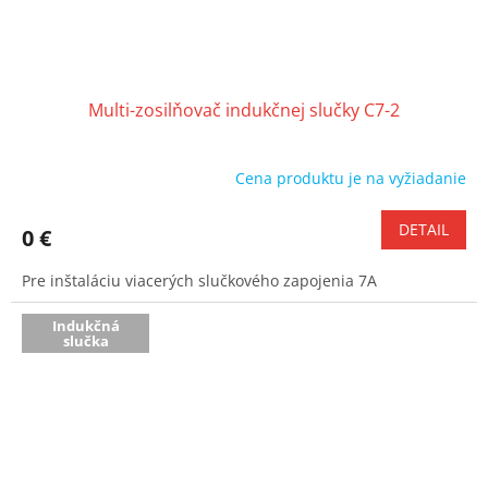
Multi-zosilňovač indukčnej slučky C7-2
Cena produktu je na vyžiadanie
DETAIL
0 €
Pre inštaláciu viacerých slučkového zapojenia 7A
Indukčná
slučka