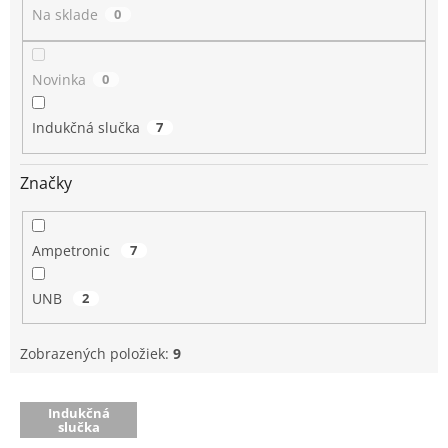
o
Na sklade
0
v
Novinka
0
Indukčná slučka
7
Značky
Ampetronic
7
UNB
2
Zobrazených položiek:
9
V
Indukčná
ý
slučka
p