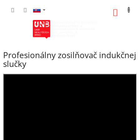
Prejsť
na
NÁKU
obsah
KOŠÍK
Profesionálny zosilňovač indukčnej
slučky