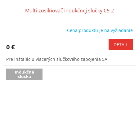
Multi-zosilňovač indukčnej slučky C5-2
Cena produktu je na vyžiadanie
DETAIL
0 €
Pre inštaláciu viacerých slučkového zapojenia 5A
Indukčná
slučka