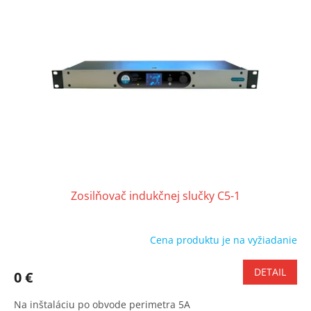
i
s
p
r
o
d
u
k
t
o
v
Zosilňovač indukčnej slučky C5-1
Cena produktu je na vyžiadanie
DETAIL
0 €
Na inštaláciu po obvode perimetra 5A