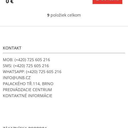
0 €
9
položiek celkom
O
v
l
Z
á
á
d
p
a
ä
KONTAKT
c
t
i
i
MOB: (+420) 725 605 216
e
e
p
SMS: (+420) 725 605 216
r
WHATSAPP: (+420) 725 605 216
v
INFO@UNB.CZ
k
PALACKÉHO TŘ.114, BRNO
y
PREDVÁDZACIE CENTRUM
v
KONTAKTNÉ INFORMÁCIE
ý
p
i
s
u