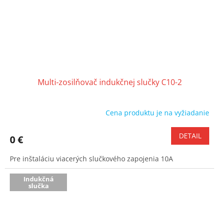
Multi-zosilňovač indukčnej slučky C10-2
Cena produktu je na vyžiadanie
DETAIL
0 €
Pre inštaláciu viacerých slučkového zapojenia 10A
Indukčná
slučka