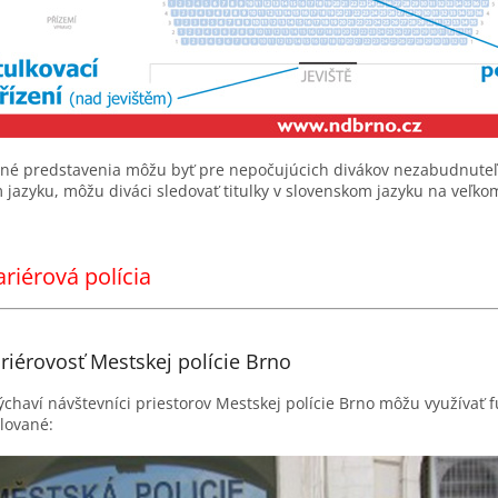
lné predstavenia môžu byť pre nepočujúcich divákov nezabudnuteľ
jazyku, môžu diváci sledovať titulky v slovenskom jazyku na veľk
riérová polícia
riérovosť Mestskej polície Brno
chaví návštevníci priestorov Mestskej polície Brno môžu využívať f
lované: