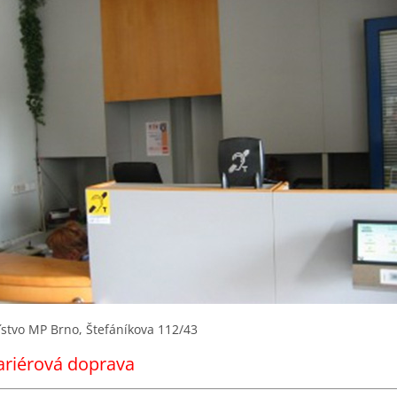
ľstvo MP Brno, Štefáníkova 112/43
ariérová doprava