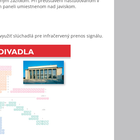
ným zážitkom. Pri predstavení naštudovanom v
om paneli umiestnenom nad javiskom.
yužiť slúchadlá pre infračervený prenos signálu.