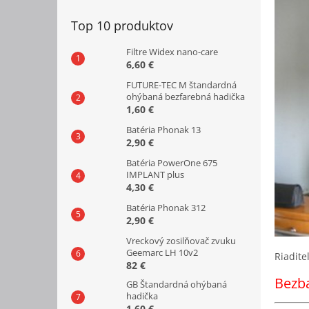
Top 10 produktov
Filtre Widex nano-care
6,60 €
FUTURE-TEC M štandardná
ohýbaná bezfarebná hadička
1,60 €
Batéria Phonak 13
2,90 €
Batéria PowerOne 675
IMPLANT plus
4,30 €
Batéria Phonak 312
2,90 €
Vreckový zosilňovač zvuku
Geemarc LH 10v2
Riadite
82 €
Bezb
GB Štandardná ohýbaná
hadička
1,60 €