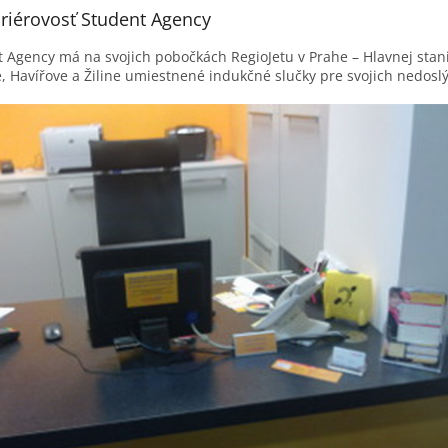
riérovosť Student Agency
 Agency má na svojich pobočkách RegioJetu v Prahe – Hlavnej stani
, Havířove a Žiline umiestnené indukčné slučky pre svojich nedosl