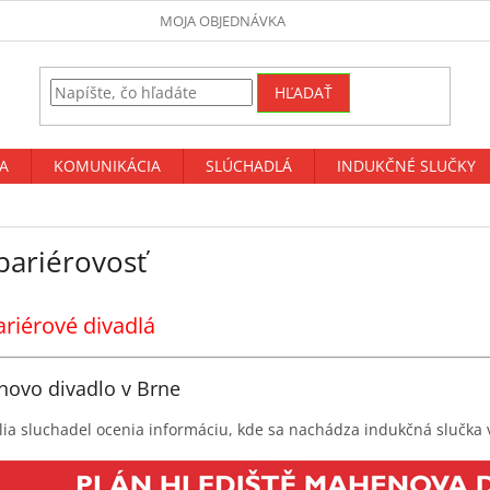
MOJA OBJEDNÁVKA
HĽADAŤ
A
KOMUNIKÁCIA
SLÚCHADLÁ
INDUKČNÉ SLUČKY
bariérovosť
riérové divadlá
ovo divadlo v Brne
lia sluchadel ocenia informáciu, kde sa nachádza indukčná slučk