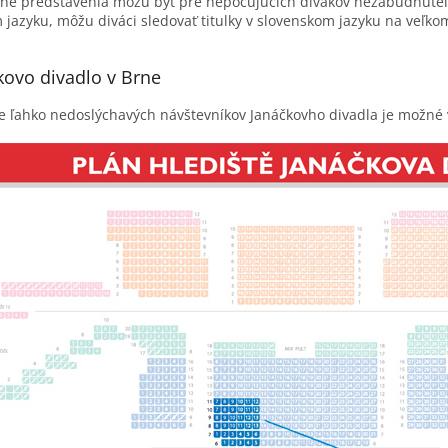
lné predstavenia môžu byť pre nepočujúcich divákov nezabudnuteľ
jazyku, môžu diváci sledovať titulky v slovenskom jazyku na veľk
kovo divadlo v Brne
e ľahko nedoslýchavých návštevníkov Janáčkovho divadla je možné v