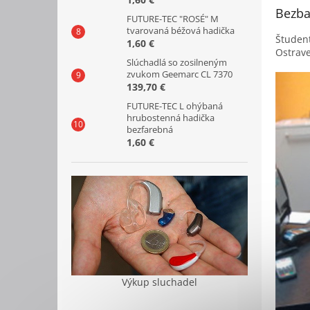
Bezba
FUTURE-TEC "ROSÉ" M
tvarovaná béžová hadička
Študent
1,60 €
Ostrave
Slúchadlá so zosilneným
zvukom Geemarc CL 7370
139,70 €
FUTURE-TEC L ohýbaná
hrubostenná hadička
bezfarebná
1,60 €
Výkup sluchadel