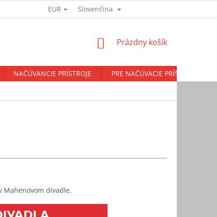
EUR
Slovenčina
Prihlásenie
NÁKUPNÝ
Prázdny košík
KOŠÍK
NAČÚVANCIE PRÍSTROJE
PRE NAČÚVACIE PRÍSTROJE
a v Mahenovom divadle.