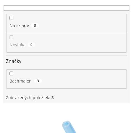
u
k
t
o
Na sklade
3
v
Novinka
0
Značky
Bachmaier
3
Zobrazených položiek:
3
V
ý
p
i