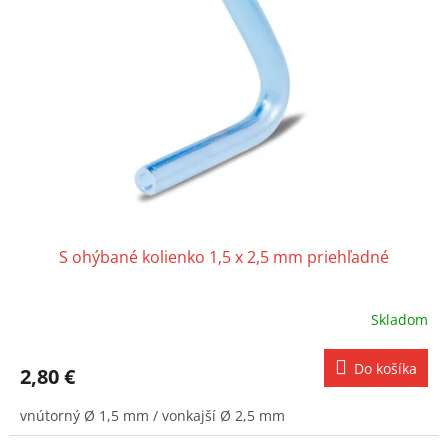
s
p
r
o
d
u
k
t
o
v
S ohýbané kolienko 1,5 x 2,5 mm priehľadné
Skladom
Do košíka
2,80 €
vnútorný Ø 1,5 mm / vonkajší Ø 2,5 mm