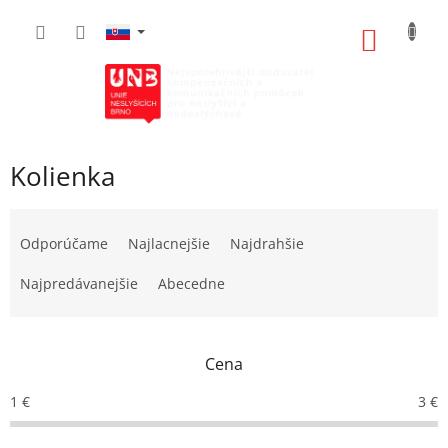
Prejsť
na
NÁKU
obsah
KOŠÍK
Kolienka
R
a
Odporúčame
Najlacnejšie
Najdrahšie
d
e
Najpredávanejšie
Abecedne
n
i
e
Cena
p
r
1
€
3
€
o
d