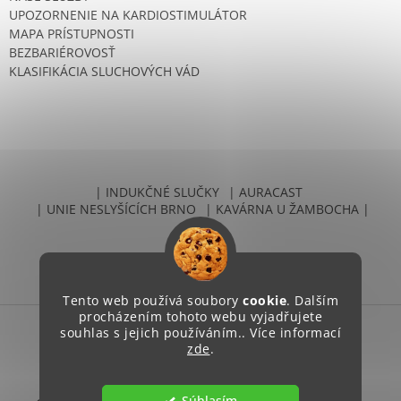
UPOZORNENIE NA KARDIOSTIMULÁTOR
MAPA PRÍSTUPNOSTI
BEZBARIÉROVOSŤ
KLASIFIKÁCIA SLUCHOVÝCH VÁD
| INDUKČNÉ SLUČKY
| AURACAST
| UNIE NESLYŠÍCÍCH BRNO
| KAVÁRNA U ŽAMBOCHA |
Tento web používá soubory
cookie
. Dalším
procházením tohoto webu vyjadřujete
souhlas s jejich používáním.. Více informací
Vytvoril Shoptet
zde
.