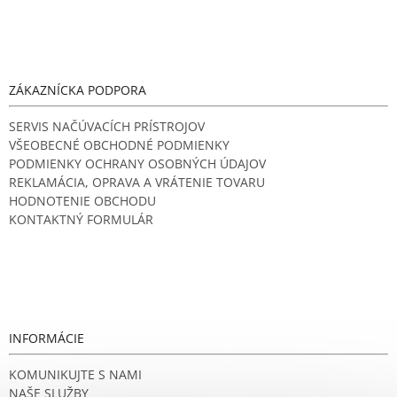
p
i
s
u
ZÁKAZNÍCKA PODPORA
SERVIS NAČÚVACÍCH PRÍSTROJOV
VŠEOBECNÉ OBCHODNÉ PODMIENKY
PODMIENKY OCHRANY OSOBNÝCH ÚDAJOV
REKLAMÁCIA, OPRAVA A VRÁTENIE TOVARU
HODNOTENIE OBCHODU
KONTAKTNÝ FORMULÁR
INFORMÁCIE
KOMUNIKUJTE S NAMI
NAŠE SLUŽBY