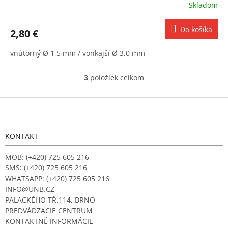
Skladom
Do košíka
2,80 €
vnútorný Ø 1,5 mm / vonkajší Ø 3,0 mm
3
položiek celkom
O
v
l
Z
á
á
d
p
a
ä
KONTAKT
c
t
i
i
MOB: (+420) 725 605 216
e
e
p
SMS: (+420) 725 605 216
r
WHATSAPP: (+420) 725 605 216
v
INFO@UNB.CZ
k
PALACKÉHO TŘ.114, BRNO
y
PREDVÁDZACIE CENTRUM
v
KONTAKTNÉ INFORMÁCIE
ý