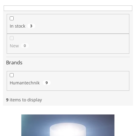
i
n
g
In stock
3
New
0
Brands
Humantechnik
9
9
items to display
L
i
s
t