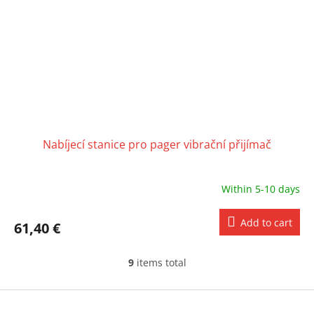
Nabíjecí stanice pro pager vibrační přijímač
Within 5-10 days
Add to cart
61,40 €
9
items total
L
i
s
F
t
o