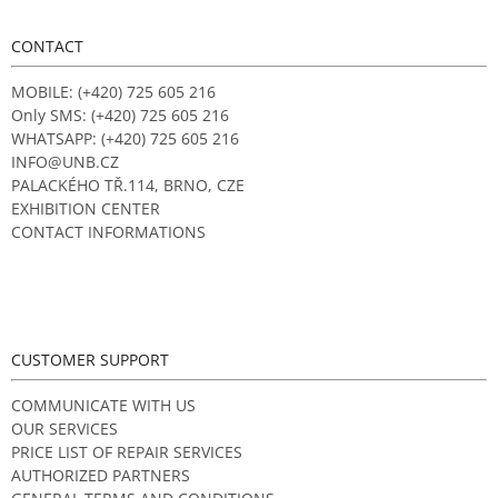
i
o
n
t
CONTACT
g
e
c
r
MOBILE: (+420) 725 605 216
o
n
Only SMS: (+420) 725 605 216
t
WHATSAPP: (+420) 725 605 216
r
INFO@UNB.CZ
o
PALACKÉHO TŘ.114, BRNO, CZE
l
EXHIBITION CENTER
s
CONTACT INFORMATIONS
CUSTOMER SUPPORT
COMMUNICATE WITH US
OUR SERVICES
PRICE LIST OF REPAIR SERVICES
AUTHORIZED PARTNERS