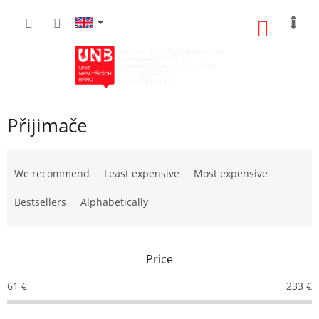
Skip
to
SHOPP
content
CART
Přijimače
P
r
We recommend
Least expensive
Most expensive
o
d
Bestsellers
Alphabetically
u
c
t
Price
s
o
61
€
233
€
r
t