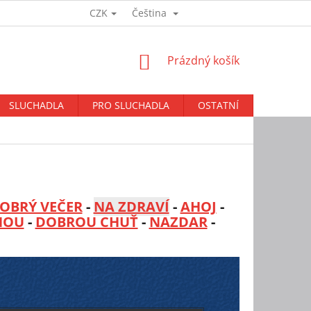
CZK
Čeština
Přihlášení
NÁKUPNÍ
Prázdný košík
KOŠÍK
SLUCHADLA
PRO SLUCHADLA
OSTATNÍ
BAZAR
OBRÝ VEČER
-
NA ZDRAVÍ
-
AHOJ
-
NOU
-
DOBROU CHUŤ
-
NAZDAR
-