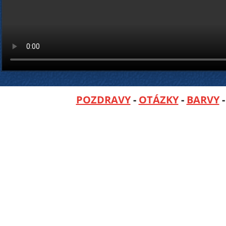
POZDRAVY
-
OTÁZKY
-
BARVY