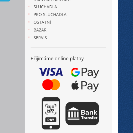
n
SLUCHADLA
e
PRO SLUCHADLA
l
OSTATNÍ
BAZAR
SERVIS
Přijímáme online platby