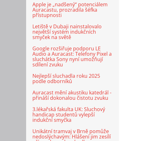
Apple je „nadšený“ potenciálem
Auracastu, prozradila šéfka
přístupnosti
Letiště v Dubaji nainstalovalo
největší systém indukčních
smyček na světě
Google rozšiřuje podporu LE
Audio a Auracast: Telefony Pixel a
sluchátka Sony nyní umožňují
sdílení zvuku
Nejlepší sluchadla roku 2025
podle odborníků
Auracast mění akustiku katedrál -
přináší dokonalou čistotu zvuku
3.lékařská fakulta UK: Sluchový
handicap studentů vylepší
indukční smyčka
Unikátní tramvaj v Brně pomůže
nedoslýchavým: Hlášení jim zesílí