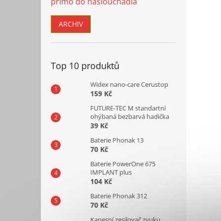
přímo do naslouchadla
ARCHIV
Top 10 produktů
Widex nano-care Cerustop
159 Kč
FUTURE-TEC M standartní
ohýbaná bezbarvá hadička
39 Kč
Baterie Phonak 13
70 Kč
Baterie PowerOne 675
IMPLANT plus
104 Kč
Baterie Phonak 312
70 Kč
Kapesní zesilovač zvuku