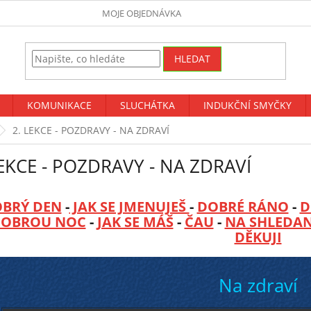
MOJE OBJEDNÁVKA
HLEDAT
KOMUNIKACE
SLUCHÁTKA
INDUKČNÍ SMYČKY
2. LEKCE - POZDRAVY - NA ZDRAVÍ
LEKCE - POZDRAVY - NA ZDRAVÍ
BRÝ DEN
-
JAK SE JMENUJEŠ
-
DOBRÉ RÁNO
-
D
OBROU NOC
-
JAK SE MÁŠ
-
ČAU
-
NA SHLEDA
DĚKUJI
Na zdraví