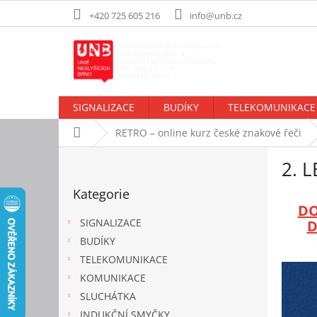
Přejít
+420 725 605 216
info@unb.cz
na
obsah
SIGNALIZACE
BUDÍKY
TELEKOMUNIKACE
Domů
RETRO – online kurz české znakové řeči
P
2. 
o
Přeskočit
s
Kategorie
kategorie
t
DO
r
SIGNALIZACE
D
a
BUDÍKY
n
TELEKOMUNIKACE
n
í
KOMUNIKACE
p
SLUCHÁTKA
a
INDUKČNÍ SMYČKY