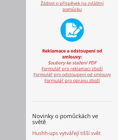
Žádost o příspěvek na zvláštní
pomůcku
Reklamace a odstoupení od
smlouvy:
Soubory ke stažení PDF
Formulář pro reklamaci zboží
Formulář pro odstoupení od smlouvy
Formulář pro opravu zboží
Novinky o pomůckách ve
světě
Hushh-ups vytvářejí tišší svět