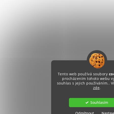
Tento web používá soubory
co
procházením tohoto webu vy
souhlas s jejich používáním.. V
zde
.
Souhlasím
Odmítnout
Nastav