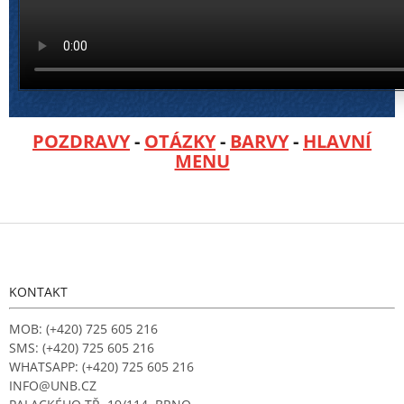
POZDRAVY
-
OTÁZKY
-
BARVY
-
HLAVNÍ
MENU
Z
á
p
a
KONTAKT
t
í
MOB: (+420) 725 605 216
SMS: (+420) 725 605 216
WHATSAPP: (+420) 725 605 216
INFO@UNB.CZ