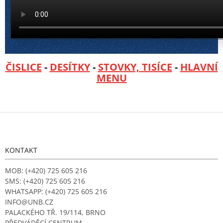
ČISLICE
-
DESÍTKY
-
STOVKY, TISÍCE
-
HLAVNÍ
MENU
Z
á
p
a
KONTAKT
t
í
MOB: (+420) 725 605 216
SMS: (+420) 725 605 216
WHATSAPP: (+420) 725 605 216
INFO@UNB.CZ
PALACKÉHO TŘ. 19/114, BRNO
PŘEDVÁDĚCÍ CENTRUM