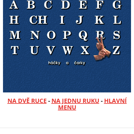
NA DVĚ RUCE
-
NA JEDNU RUKU
-
HLAVNÍ
MENU
Z