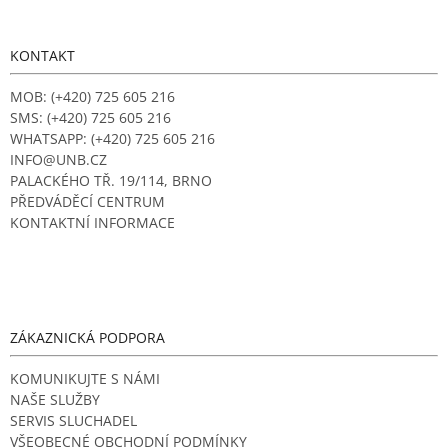
á
p
a
KONTAKT
t
í
MOB: (+420) 725 605 216
SMS: (+420) 725 605 216
WHATSAPP: (+420) 725 605 216
INFO@UNB.CZ
PALACKÉHO TŘ. 19/114, BRNO
PŘEDVÁDĚCÍ CENTRUM
KONTAKTNÍ INFORMACE
ZÁKAZNICKÁ PODPORA
KOMUNIKUJTE S NÁMI
NAŠE SLUŽBY
SERVIS SLUCHADEL
VŠEOBECNÉ OBCHODNÍ PODMÍNKY