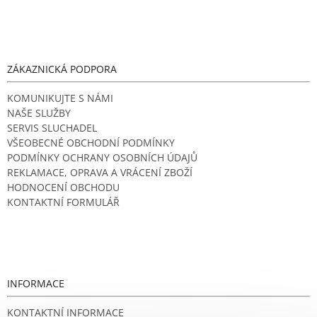
i
s
u
ZÁKAZNICKÁ PODPORA
KOMUNIKUJTE S NÁMI
NAŠE SLUŽBY
SERVIS SLUCHADEL
VŠEOBECNÉ OBCHODNÍ PODMÍNKY
PODMÍNKY OCHRANY OSOBNÍCH ÚDAJŮ
REKLAMACE, OPRAVA A VRÁCENÍ ZBOŽÍ
HODNOCENÍ OBCHODU
KONTAKTNÍ FORMULÁŘ
INFORMACE
KONTAKTNÍ INFORMACE