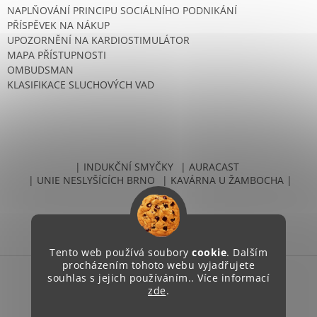
NAPLŇOVÁNÍ PRINCIPU SOCIÁLNÍHO PODNIKÁNÍ
PŘÍSPĚVEK NA NÁKUP
UPOZORNĚNÍ NA KARDIOSTIMULÁTOR
MAPA PŘÍSTUPNOSTI
OMBUDSMAN
KLASIFIKACE SLUCHOVÝCH VAD
| INDUKČNÍ SMYČKY
| AURACAST
| UNIE NESLYŠÍCÍCH BRNO
| KAVÁRNA U ŽAMBOCHA |
Tento web používá soubory
cookie
. Dalším
procházením tohoto webu vyjadřujete
souhlas s jejich používáním.. Více informací
Vytvořil Shoptet
zde
.