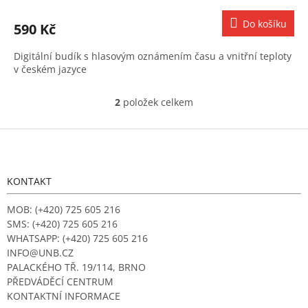
Do košíku
590 Kč
Digitální budík s hlasovým oznámením času a vnitřní teploty
v českém jazyce
2
položek celkem
O
v
l
Z
á
á
d
p
a
a
KONTAKT
c
t
í
í
MOB: (+420) 725 605 216
p
r
SMS: (+420) 725 605 216
v
WHATSAPP: (+420) 725 605 216
k
INFO@UNB.CZ
y
PALACKÉHO TŘ. 19/114, BRNO
v
PŘEDVÁDĚCÍ CENTRUM
ý
KONTAKTNÍ INFORMACE
p