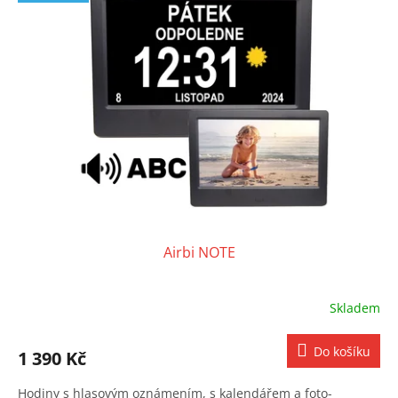
o
i
d
s
u
p
k
r
t
o
ů
d
u
k
t
ů
Airbi NOTE
Skladem
Do košíku
1 390 Kč
Hodiny s hlasovým oznámením, s kalendářem a foto-