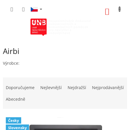
Přejít
na
NÁKUP
obsah
KOŠÍK
Airbi
Výrobce:
Ř
a
Doporučujeme
Nejlevnější
Nejdražší
Nejprodávanější
z
e
Abecedně
n
í
V
p
Česky
ý
r
Slovensky
p