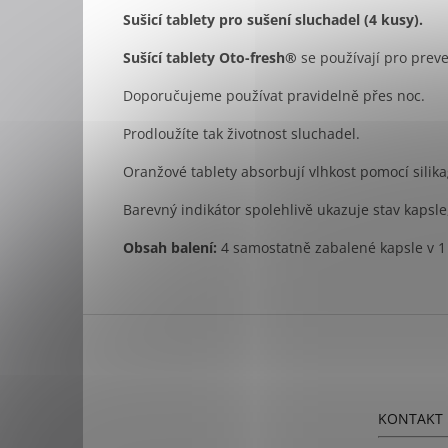
Sušicí tablety pro sušení sluchadel (4 kusy).
Sušící tablety Oto-fresh®
se používají pro prev
Doporučujeme používat pravidelně přes noc.
Prodloužíte tak životnost sluchadel.
Oranžové tablety absorbují vlhkost pomocí silika
Barevný indikátor spolehlivě ukazuje stav kapsle,
Obsah balení:
4 samostatně zabalené kapsle v 1
Z
á
p
a
t
KONTAKT
í