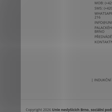
MOB: (+42
SMS: (+420
WHATSAPP:
216
INFO@UN
PALACKÉHO
BRNO
PŘEDVÁDĚ
KONTAKTN
| INDUKČNÍ
Copyright 2026
Unie neslyšících Brno, sociální podn