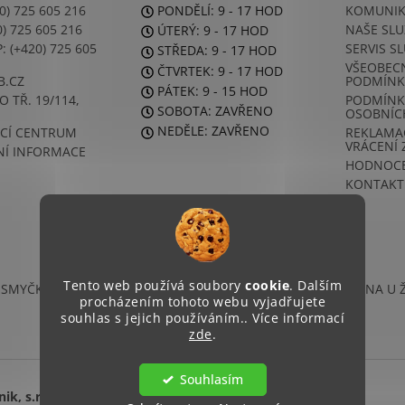
0) 725 605 216
PONDĚLÍ: 9 - 17 HOD
KOMUNIK
) 725 605 216
NAŠE SLU
ÚTERÝ: 9 - 17 HOD
 (+420) 725 605
SERVIS S
STŘEDA: 9 - 17 HOD
VŠEOBEC
ČTVRTEK: 9 - 17 HOD
B.CZ
PODMÍNK
PÁTEK: 9 - 15 HOD
 TŘ. 19/114,
PODMÍNK
SOBOTA: ZAVŘENO
OSOBNÍC
NEDĚLE: ZAVŘENO
CÍ CENTRUM
REKLAMAC
VRÁCENÍ 
Í INFORMACE
HODNOCE
KONTAKT
Tento web používá soubory
cookie
. Dalším
 SMYČKY
| AURACAST
| UNIE NESLYŠÍCÍCH BRNO
| KAVÁRNA U 
procházením tohoto webu vyjadřujete
souhlas s jejich používáním.. Více informací
zde
.
Souhlasím
ik, s.r.o.
. Všechna práva vyhrazena.