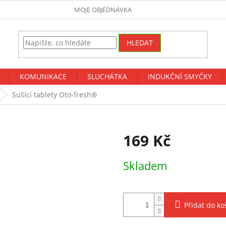
MOJE OBJEDNÁVKA
HLEDAT
KOMUNIKACE
SLUCHÁTKA
INDUKČNÍ SMYČKY
Sušící tablety Oto-fresh®
169 Kč
Měrná
Skladem
cena:
Přidat do ko