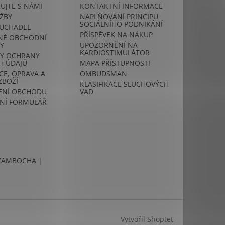
UJTE S NÁMI
KONTAKTNÍ INFORMACE
ŽBY
NAPLŇOVÁNÍ PRINCIPU
SOCIÁLNÍHO PODNIKÁNÍ
LUCHADEL
PŘÍSPĚVEK NA NÁKUP
NÉ OBCHODNÍ
Y
UPOZORNĚNÍ NA
KARDIOSTIMULÁTOR
Y OCHRANY
H ÚDAJŮ
MAPA PŘÍSTUPNOSTI
E, OPRAVA A
OMBUDSMAN
ZBOŽÍ
KLASIFIKACE SLUCHOVÝCH
NÍ OBCHODU
VAD
NÍ FORMULÁŘ
ŽAMBOCHA |
Vytvořil Shoptet