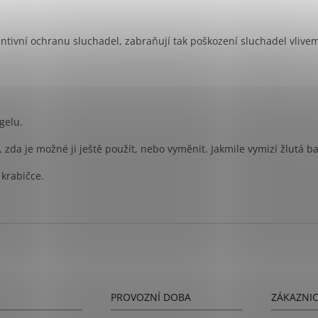
entivní ochranu sluchadel, zabraňují tak poškození sluchadel vlive
gelu.
 zda je možné ji ještě použít, nebo vyměnit. Jakmile vymizí žlutá ba
 krabičce.
PROVOZNÍ DOBA
ZÁKAZNI