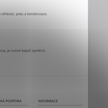
m vlhkosti, potu a kondenzace.
rva, je nutné kapsli vyměnit.
CKÁ PODPORA
INFORMACE