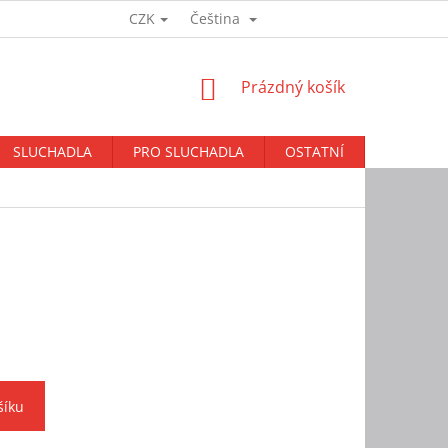
CZK
Čeština
Přihlášení
NÁKUPNÍ
Prázdný košík
KOŠÍK
SLUCHADLA
PRO SLUCHADLA
OSTATNÍ
BAZAR
šíku