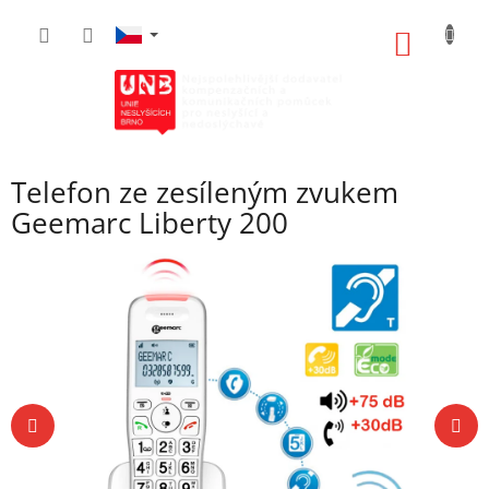
Přejít
na
NÁKUP
obsah
KOŠÍK
Telefon ze zesíleným zvukem
Geemarc Liberty 200