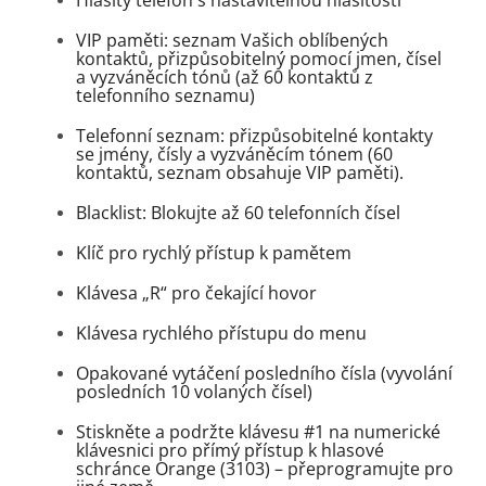
VIP paměti: seznam Vašich oblíbených
kontaktů, přizpůsobitelný pomocí jmen, čísel
a vyzváněcích tónů (až 60 kontaktů z
telefonního seznamu)
Telefonní seznam: přizpůsobitelné kontakty
se jmény, čísly a vyzváněcím tónem (60
kontaktů, seznam obsahuje VIP paměti).
Blacklist: Blokujte až 60 telefonních čísel
Klíč pro rychlý přístup k pamětem
Klávesa „R“ pro čekající hovor
Klávesa rychlého přístupu do menu
Opakované vytáčení posledního čísla (vyvolání
posledních 10 volaných čísel)
Stiskněte a podržte klávesu #1 na numerické
klávesnici pro přímý přístup k hlasové
schránce Orange (3103) – přeprogramujte pro