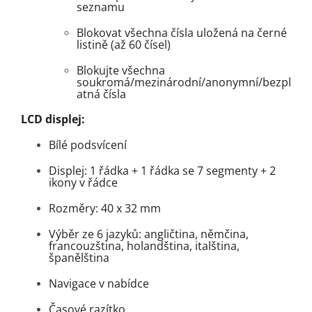
seznamu
Blokovat všechna čísla uložená na černé
listině (až 60 čísel)
Blokujte všechna
soukromá/mezinárodní/anonymní/bezpl
atná čísla
LCD displej:
Bílé podsvícení
Displej: 1 řádka + 1 řádka se 7 segmenty + 2
ikony v řádce
Rozměry: 40 x 32 mm
Výběr ze 6 jazyků: angličtina, němčina,
francouzština, holandština, italština,
španělština
Navigace v nabídce
Časové razítko