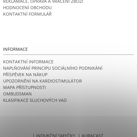
REKLAMACE, OPRAVA A VRÁCENÍ ZBOŽÍ
HODNOCENÍ OBCHODU
KONTAKTNÍ FORMULÁŘ
INFORMACE
KONTAKTNÍ INFORMACE
NAPLŇOVÁNÍ PRINCIPU SOCIÁLNÍHO PODNIKÁNÍ
PŘÍSPĚVEK NA NÁKUP
UPOZORNĚNÍ NA KARDIOSTIMULÁTOR
MAPA PŘÍSTUPNOSTI
OMBUDSMAN
KLASIFIKACE SLUCHOVÝCH VAD
| INDUKČNÍ SMYČKY
| AURACAST