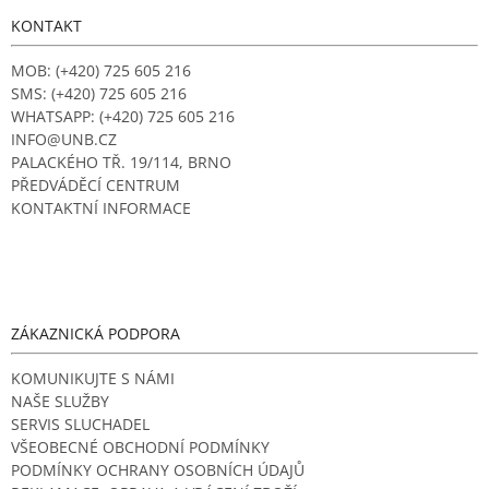
p
a
KONTAKT
t
í
MOB: (+420) 725 605 216
SMS: (+420) 725 605 216
WHATSAPP: (+420) 725 605 216
INFO@UNB.CZ
PALACKÉHO TŘ. 19/114, BRNO
PŘEDVÁDĚCÍ CENTRUM
KONTAKTNÍ INFORMACE
ZÁKAZNICKÁ PODPORA
KOMUNIKUJTE S NÁMI
NAŠE SLUŽBY
SERVIS SLUCHADEL
VŠEOBECNÉ OBCHODNÍ PODMÍNKY
PODMÍNKY OCHRANY OSOBNÍCH ÚDAJŮ