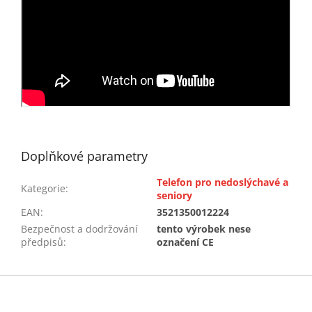
Doplňkové parametry
Telefon pro nedoslýchavé a
Kategorie
:
seniory
EAN
:
3521350012224
Bezpečnost a dodržování
tento výrobek nese
předpisů
:
označení CE
Z
á