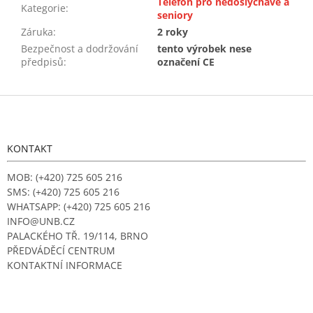
Telefon pro nedoslýchavé a
Kategorie
:
seniory
Záruka
:
2 roky
Bezpečnost a dodržování
tento výrobek nese
předpisů
:
označení CE
Z
á
p
a
KONTAKT
t
í
MOB: (+420) 725 605 216
SMS: (+420) 725 605 216
WHATSAPP: (+420) 725 605 216
INFO@UNB.CZ
PALACKÉHO TŘ. 19/114, BRNO
PŘEDVÁDĚCÍ CENTRUM
KONTAKTNÍ INFORMACE