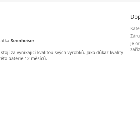
Dop
Kate
Záru
hátka
Sennheiser
.
Je o
zaří
tojí za vynikající kvalitou svých výrobků. Jako důkaz kvality
této baterie 12 měsíců.