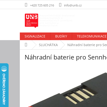
Přejít
+420 725 605 216
info@unb.cz
na
obsah
SIGNALIZACE
BUDÍKY
TELEKOMUNIKACE
Domů
SLUCHÁTKA
Náhradní baterie pro Se
Náhradní baterie pro Sennh