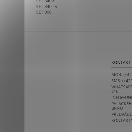
SET 840-S
SET 840 Tv
SET 900
Z
á
p
a
t
KONTAKT
í
MOB: (+42
SMS: (+420
WHATSAPP:
216
INFO@UN
PALACKÉHO
BRNO
PŘEDVÁDĚ
KONTAKTN