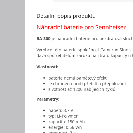
Detailní popis produktu
Náhradní baterie pro Sennheiser
BA 300
je náhradní baterie pro bezdrátová sluc
Výrobce této baterie společnost Cameron Sino si s
dává spotřebitelům záruku na ztrátu kapacity u 
Vlastnosti:
baterie nemá paměťový efekt
je chráněna proti přebití a přepólování
životnost až 1200 nabíjecích cyklů
Parametry:
napětí: 3.7 V
typ: Li-Polymer
kapacita: 150 mAh
energie: 0.56 Wh
hmotnost: 7 g