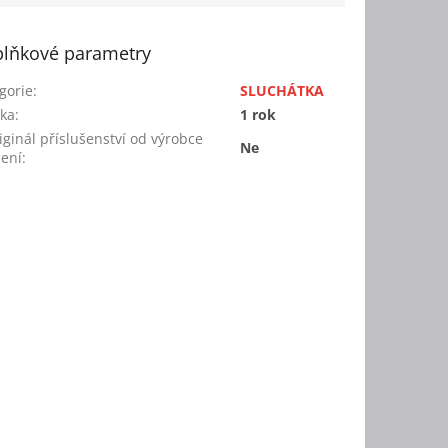
lňkové parametry
gorie
:
SLUCHÁTKA
ka
:
1 rok
riginál příslušenství od výrobce
Ne
zení
: