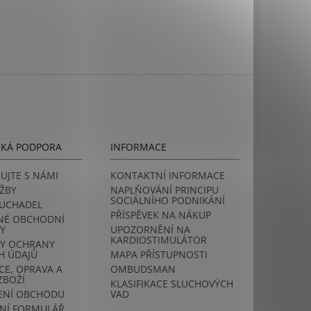
CKÁ PODPORA
INFORMACE
UJTE S NÁMI
KONTAKTNÍ INFORMACE
ŽBY
NAPLŇOVÁNÍ PRINCIPU
SOCIÁLNÍHO PODNIKÁNÍ
LUCHADEL
PŘÍSPĚVEK NA NÁKUP
NÉ OBCHODNÍ
Y
UPOZORNĚNÍ NA
KARDIOSTIMULÁTOR
Y OCHRANY
H ÚDAJŮ
MAPA PŘÍSTUPNOSTI
E, OPRAVA A
OMBUDSMAN
ZBOŽÍ
KLASIFIKACE SLUCHOVÝCH
NÍ OBCHODU
VAD
NÍ FORMULÁŘ