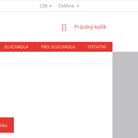
CZK
Čeština
Přihlášení
NÁKUPNÍ
Prázdný košík
KOŠÍK
SLUCHADLA
PRO SLUCHADLA
OSTATNÍ
BAZAR
šíku