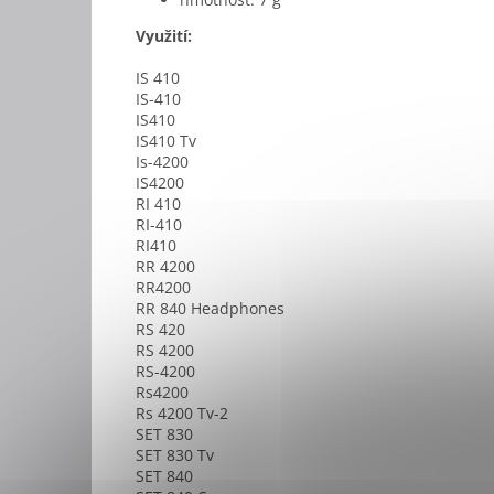
Využití:
IS 410
IS-410
IS410
IS410 Tv
Is-4200
IS4200
RI 410
RI-410
RI410
RR 4200
RR4200
RR 840 Headphones
RS 420
RS 4200
RS-4200
Rs4200
Rs 4200 Tv-2
SET 830
SET 830 Tv
SET 840