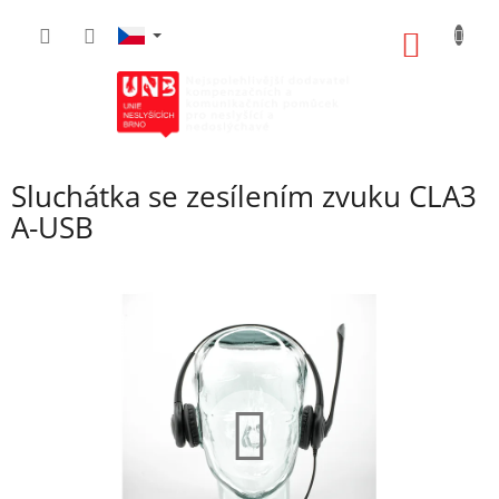
Přejít
na
NÁKUP
obsah
KOŠÍK
Sluchátka se zesílením zvuku CLA3
A-USB