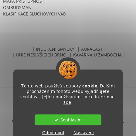
MAPA PŘÍSTUPNOSTI
OMBUDSMAN
KLASIFIKACE SLUCHOVÝCH VAD
| INDUKČNÍ SMYČKY
| AURACAST
| UNIE NESLYŠÍCÍCH BRNO
| KAVÁRNA U ŽAMBOCHA |
Tento web používá soubory
cookie
. Dalším
procházením tohoto webu vyjadřujete
souhlas s jejich používáním.. Více informací
Vytvořil Shoptet
zde
.
Souhlasím
Copyright 2026
Unie neslyšících Brno, sociální podnik,
s.r.o.
. Všechna práva vyhrazena.
Odmítnout
Nastavení