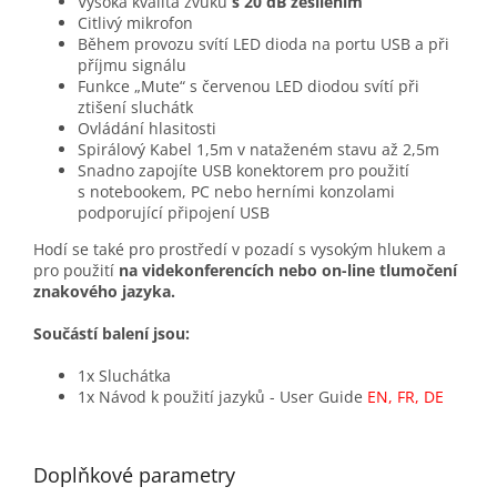
Vysoká kvalita zvuku
s 20 dB zesílením
Citlivý mikrofon
Během provozu svítí LED dioda na portu USB a při
příjmu signálu
Funkce „Mute“ s červenou LED diodou svítí při
ztišení sluchátk
Ovládání hlasitosti
Spirálový Kabel 1,5m v nataženém stavu až 2,5m
Snadno zapojíte USB konektorem pro použití
s notebookem, PC nebo herními konzolami
podporující připojení USB
Hodí se také pro prostředí v pozadí s vysokým hlukem a
pro použití
na videkonferencích nebo on-line tlumočení
znakového jazyka.
Součástí balení jsou:
1x Sluchátka
1x Návod k použití jazyků - User Guide
EN, FR, DE
Doplňkové parametry