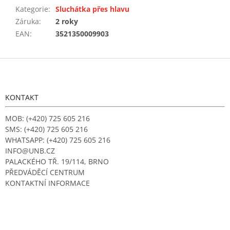
Kategorie
:
Sluchátka přes hlavu
Záruka
:
2 roky
EAN
:
3521350009903
Z
á
p
a
KONTAKT
t
í
MOB: (+420) 725 605 216
SMS: (+420) 725 605 216
WHATSAPP: (+420) 725 605 216
INFO@UNB.CZ
PALACKÉHO TŘ. 19/114, BRNO
PŘEDVÁDĚCÍ CENTRUM
KONTAKTNÍ INFORMACE