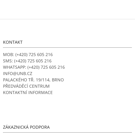
Z
á
p
a
KONTAKT
t
í
MOB: (+420) 725 605 216
SMS: (+420) 725 605 216
WHATSAPP: (+420) 725 605 216
INFO@UNB.CZ
PALACKÉHO TŘ. 19/114, BRNO
PŘEDVÁDĚCÍ CENTRUM
KONTAKTNÍ INFORMACE
ZÁKAZNICKÁ PODPORA