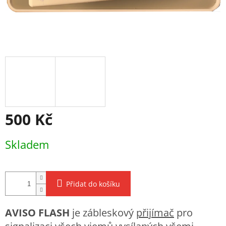
500 Kč
Měrná
Skladem
cena:
Přidat do košíku
AVISO FLASH
je zábleskový
přijímač
pro