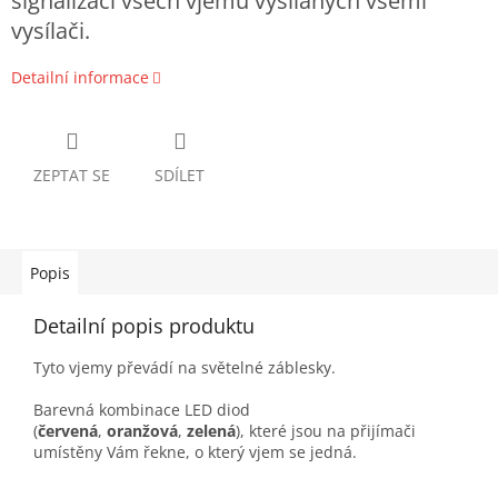
signalizaci všech vjemů vysílaných všemi
vysílači.
Detailní informace
ZEPTAT SE
SDÍLET
Popis
Detailní popis produktu
Tyto vjemy převádí na světelné záblesky.
Barevná kombinace LED diod
(
červená
,
oranžová
,
zelená
), které jsou na přijímači
umístěny Vám řekne, o který vjem se jedná.