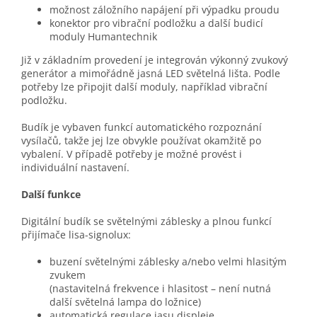
možnost záložního napájení při výpadku proudu
konektor pro vibrační podložku a další budicí
moduly Humantechnik
Již v základním provedení je integrován výkonný zvukový
generátor a mimořádně jasná LED světelná lišta. Podle
potřeby lze připojit další moduly, například vibrační
podložku.
Budík je vybaven funkcí automatického rozpoznání
vysílačů, takže jej lze obvykle používat okamžitě po
vybalení. V případě potřeby je možné provést i
individuální nastavení.
Další funkce
Digitální budík se světelnými záblesky a plnou funkcí
přijímače lisa-signolux:
buzení světelnými záblesky a/nebo velmi hlasitým
zvukem
(nastavitelná frekvence i hlasitost – není nutná
další světelná lampa do ložnice)
automatická regulace jasu displeje