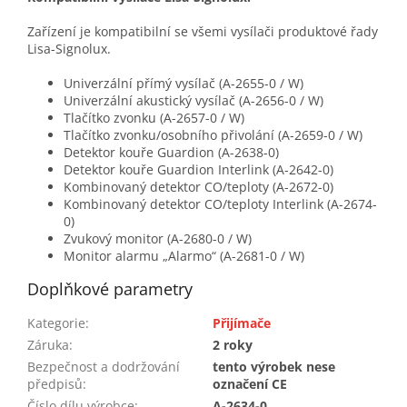
Zařízení je kompatibilní se všemi vysílači produktové řady
Lisa-Signolux.
Univerzální přímý vysílač (A-2655-0 / W)
Univerzální akustický vysílač (A-2656-0 / W)
Tlačítko zvonku (A-2657-0 / W)
Tlačítko zvonku/osobního přivolání (A-2659-0 / W)
Detektor kouře Guardion (A-2638-0)
Detektor kouře Guardion Interlink (A-2642-0)
Kombinovaný detektor CO/teploty (A-2672-0)
Kombinovaný detektor CO/teploty Interlink (A-2674-
0)
Zvukový monitor (A-2680-0 / W)
Monitor alarmu „Alarmo“ (A-2681-0 / W)
Doplňkové parametry
Kategorie
:
Přijímače
Záruka
:
2 roky
Bezpečnost a dodržování
tento výrobek nese
předpisů
:
označení CE
Číslo dílu výrobce
:
A-2634-0