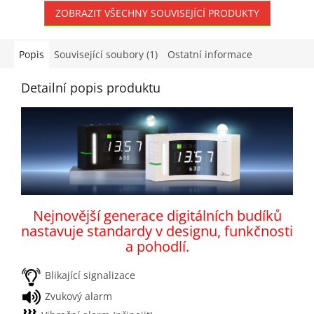
ZOBRAZIT VŠECHNY SOUVISEJÍCÍ PRODUKTY
Popis
Související soubory (1)
Ostatní informace
Detailní popis produktu
Nejnovější generace digitálních budíků
nastavuje standardy v designu, funkčnosti
a pohodlí.
Blikající signalizace
Zvukový alarm