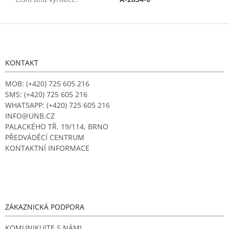
Z
á
p
a
KONTAKT
t
í
MOB: (+420) 725 605 216
SMS: (+420) 725 605 216
WHATSAPP: (+420) 725 605 216
INFO@UNB.CZ
PALACKÉHO TŘ. 19/114, BRNO
PŘEDVÁDĚCÍ CENTRUM
KONTAKTNÍ INFORMACE
ZÁKAZNICKÁ PODPORA
KOMUNIKUJTE S NÁMI