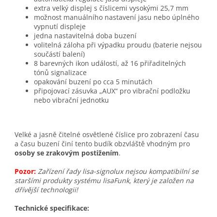
extra velký displej s číslicemi vysokými 25,7 mm
možnost manuálního nastavení jasu nebo úplného
vypnutí displeje
jedna nastavitelná doba buzení
volitelná záloha při výpadku proudu (baterie nejsou
součástí balení)
8 barevných ikon událostí, až 16 přiřaditelných
tónů signalizace
opakování buzení po cca 5 minutách
připojovací zásuvka „AUX“ pro vibrační podložku
nebo vibrační jednotku
Velké a jasně čitelné osvětlené číslice pro zobrazení času
a času buzení činí tento budík obzvláště vhodným pro
osoby se zrakovým postižením
.
Pozor:
Zařízení řady lisa-signolux nejsou kompatibilní se
staršími produkty systému lisaFunk, který je založen na
dřívější technologii!
Technické specifikace: