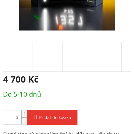
4 700 Kč
Měrná
Do 5-10 dnů
cena:
Přidat do košíku