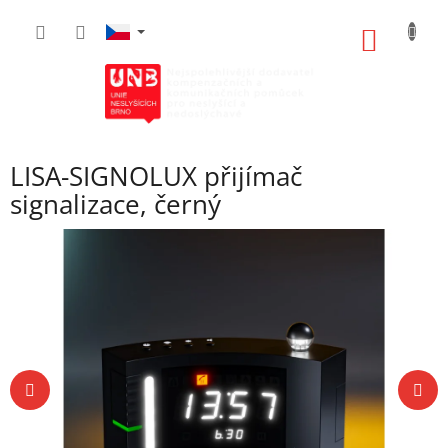
Přejít
na
NÁKUP
obsah
KOŠÍK
LISA-SIGNOLUX přijímač
signalizace, černý