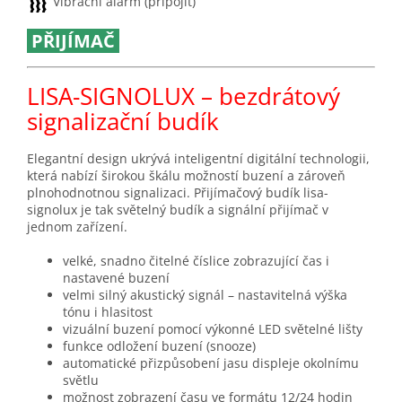
Vibrační alarm (připojit)
PŘIJÍMAČ
LISA-SIGNOLUX – bezdrátový
signalizační budík
Elegantní design ukrývá inteligentní digitální technologii,
která nabízí širokou škálu možností buzení a zároveň
plnohodnotnou signalizaci. Přijímačový budík lisa-
signolux je tak světelný budík a signální přijímač v
jednom zařízení.
velké, snadno čitelné číslice zobrazující čas i
nastavené buzení
velmi silný akustický signál – nastavitelná výška
tónu i hlasitost
vizuální buzení pomocí výkonné LED světelné lišty
funkce odložení buzení (snooze)
automatické přizpůsobení jasu displeje okolnímu
světlu
možnost zobrazení času ve formátu 12/24 hodin