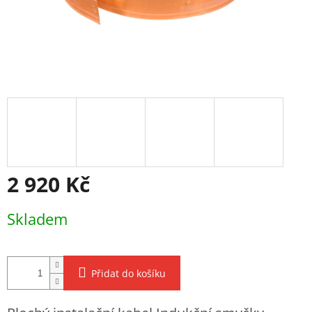
2 920 Kč
Měrná
Skladem
cena:
Přidat do košíku