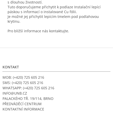
s dlouhou životností.
Tuto doporučujeme přichytit k podlaze Instalační lepící
páskou s informací o instalované Cu fólii.
Je možné jej přichytit lepícím tmelem pod podlahovou
krytinu.
Pro bližší informace nás kontaktujte.
Z
á
p
a
KONTAKT
t
í
MOB: (+420) 725 605 216
SMS: (+420) 725 605 216
WHATSAPP: (+420) 725 605 216
INFO@UNB.CZ
PALACKÉHO TŘ. 19/114, BRNO
PŘEDVÁDĚCÍ CENTRUM
KONTAKTNÍ INFORMACE