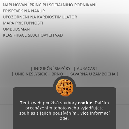
NAPLŇOVÁNÍ PRINCIPU SOCIÁLNÍHO PODNIKÁNÍ
PŘÍSPĚVEK NA NÁKUP
UPOZORNĚNÍ NA KARDIOSTIMULÁTOR
MAPA PŘÍSTUPNOSTI
OMBUDSMAN
KLASIFIKACE SLUCHOVÝCH VAD
| INDUKČNÍ SMYČKY
| AURACAST
| UNIE NESLYŠÍCÍCH BRNO
| KAVÁRNA U ŽAMBOCHA |
Tento web používá soubory
cookie
. Dalším
procházením tohoto webu vyjadřujete
souhlas s jejich používáním.. Více informací
zde
.
Vytvořil Shoptet