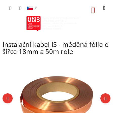
Přejít
na
NÁKUP
obsah
KOŠÍK
Instalační kabel IS - měděná fólie o
šířce 18mm a 50m role