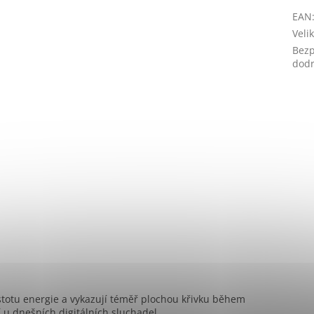
EAN
Veli
Bezp
dodr
totu energie a vykazují téměř plochou křivku během
 u dnešních digitálních sluchadel.