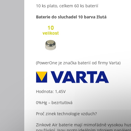
10 ks plato, celkem 60 ks baterií
Baterie do sluchadel 10 barva žlutá
(PowerOne je značka baterií od firmy Varta)
Hodnota: 1,45V
0%Hg – bezrtuťová
Proč zinek technologie vzduch?
Zinkové Air baterie mají mimořádně vysokou hus
používání. Jsou proto ideálním zdrojem napájení