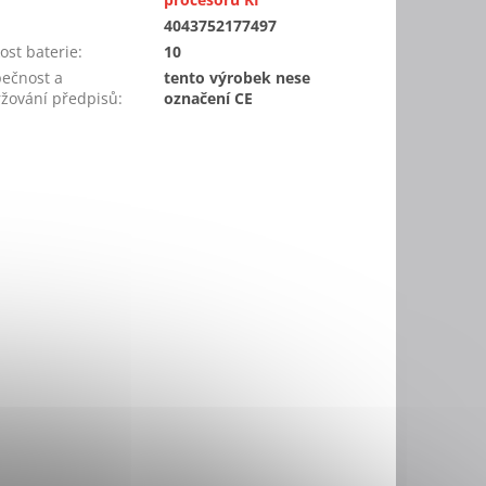
:
4043752177497
kost baterie
:
10
ečnost a
tento výrobek nese
žování předpisů
:
označení CE