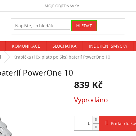
MOJE OBJEDNÁVKA
HLEDAT
KOMUNIKACE
SLUCHÁTKA
INDUKČNÍ SMYČKY
l
Krabička (10x plato po 6ks) baterií PowerOne 10
 baterií PowerOne 10
839 Kč
Měrná
Vyprodáno
cena:
Přidat do ko