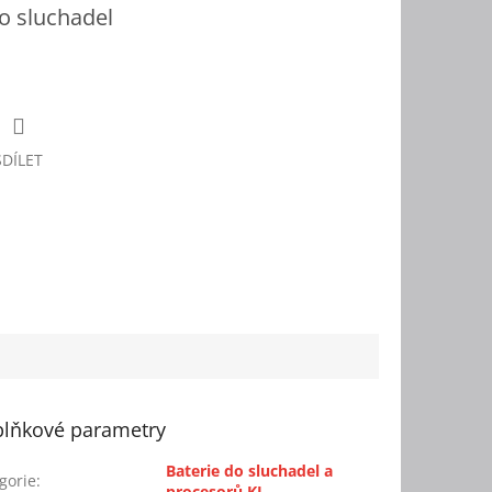
do sluchadel
SDÍLET
lňkové parametry
Baterie do sluchadel a
gorie
:
procesorů KI