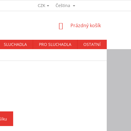
CZK
Čeština
Přihlášení
NÁKUPNÍ
Prázdný košík
KOŠÍK
SLUCHADLA
PRO SLUCHADLA
OSTATNÍ
BAZAR
šíku