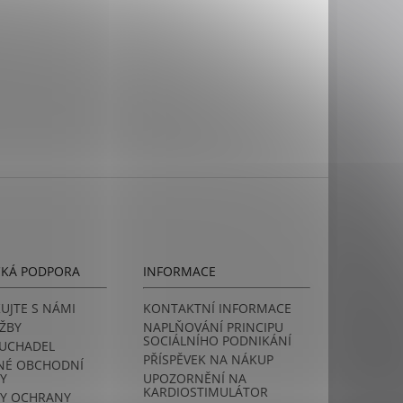
CKÁ PODPORA
INFORMACE
UJTE S NÁMI
KONTAKTNÍ INFORMACE
ŽBY
NAPLŇOVÁNÍ PRINCIPU
SOCIÁLNÍHO PODNIKÁNÍ
LUCHADEL
PŘÍSPĚVEK NA NÁKUP
NÉ OBCHODNÍ
Y
UPOZORNĚNÍ NA
KARDIOSTIMULÁTOR
Y OCHRANY