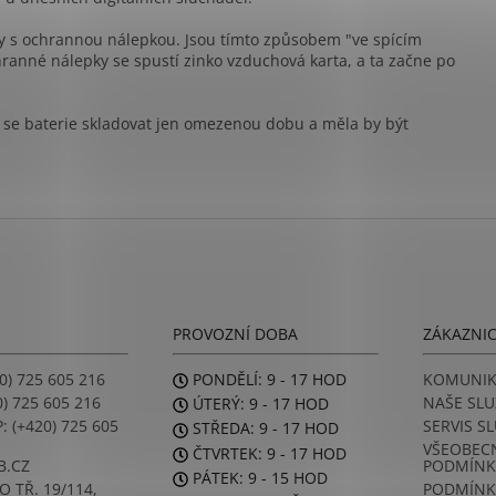
y s ochrannou nálepkou. Jsou tímto způsobem "ve spícím
ranné nálepky se spustí zinko vzduchová karta, a ta začne po
 se baterie skladovat jen omezenou dobu a měla by být
PROVOZNÍ DOBA
ZÁKAZNI
0) 725 605 216
PONDĚLÍ: 9 - 17 HOD
KOMUNIK
) 725 605 216
NAŠE SLU
ÚTERÝ: 9 - 17 HOD
 (+420) 725 605
SERVIS S
STŘEDA: 9 - 17 HOD
VŠEOBEC
ČTVRTEK: 9 - 17 HOD
B.CZ
PODMÍNK
PÁTEK: 9 - 15 HOD
 TŘ. 19/114,
PODMÍNK