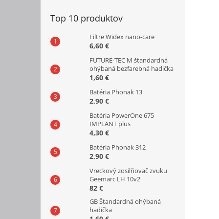
Top 10 produktov
Filtre Widex nano-care
6,60 €
FUTURE-TEC M štandardná
ohýbaná bezfarebná hadička
1,60 €
Batéria Phonak 13
2,90 €
Batéria PowerOne 675
IMPLANT plus
4,30 €
Batéria Phonak 312
2,90 €
Vreckový zosilňovač zvuku
Geemarc LH 10v2
82 €
GB Štandardná ohýbaná
hadička
1,60 €