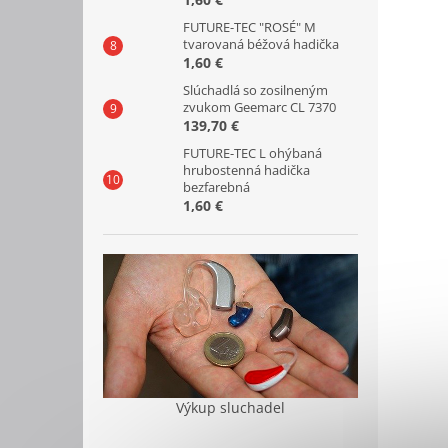
FUTURE-TEC "ROSÉ" M
tvarovaná béžová hadička
1,60 €
Slúchadlá so zosilneným
zvukom Geemarc CL 7370
139,70 €
FUTURE-TEC L ohýbaná
hrubostenná hadička
bezfarebná
1,60 €
Výkup sluchadel