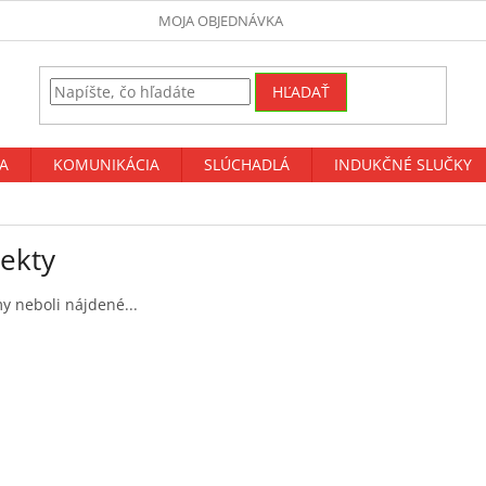
MOJA OBJEDNÁVKA
HĽADAŤ
A
KOMUNIKÁCIA
SLÚCHADLÁ
INDUKČNÉ SLUČKY
jekty
 neboli nájdené...