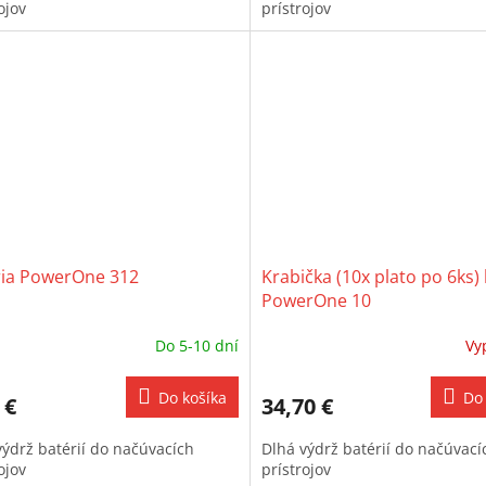
ojov
prístrojov
ria PowerOne 312
Krabička (10x plato po 6ks) 
PowerOne 10
Do 5-10 dní
Vy
Do košíka
Do 
 €
34,70 €
výdrž batérií do načúvacích
Dlhá výdrž batérií do načúvací
ojov
prístrojov