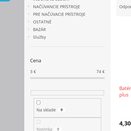
a
NAČÚVANCIE PRÍSTROJE
Odpo
d
PRE NAČÚVACIE PRÍSTROJE
e
OSTATNÉ
V
n
BAZÁR
ý
i
p
e
Služby
i
p
s
r
p
o
Cena
r
d
o
u
3
€
74
€
d
k
u
t
Baté
k
o
plus
t
v
o
v
Na sklade
9
4,30
Novinka
0