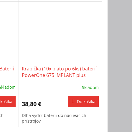
Baterií
Krabička (10x plato po 6ks) baterií
PowerOne 675 IMPLANT plus
Skladom
Skladom
košíka
Do košíka
38,80 €
ch
Dlhá výdrž batérií do načúvacích
prístrojov