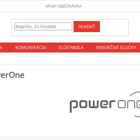
MOJA OBJEDNÁVKA
HĽADAŤ
A
KOMUNIKÁCIA
SLÚCHADLÁ
INDUKČNÉ SLUČKY
erOne