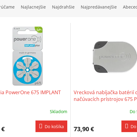
rúčame
Najlacnejšie
Najdrahšie
Najpredávanejšie
Abece
ria PowerOne 675 IMPLANT
Vrecková nabíjačka batérií 
načúvacích prístrojov 675 
One NiMH
Skladom
Do 
Do košíka
Do 
 €
73,90 €