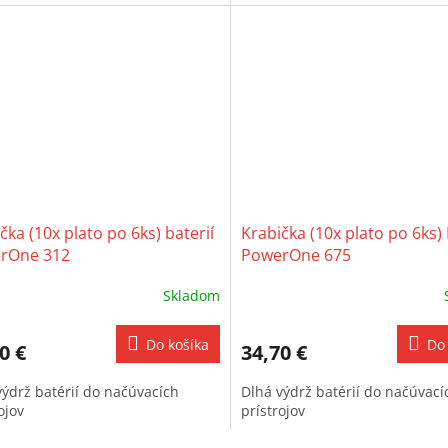
čka (10x plato po 6ks) baterií
Krabička (10x plato po 6ks) 
rOne 312
PowerOne 675
Skladom
Do košíka
Do 
0 €
34,70 €
výdrž batérií do načúvacích
Dlhá výdrž batérií do načúvací
ojov
prístrojov