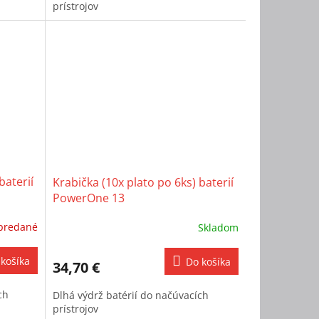
prístrojov
baterií
Krabička (10x plato po 6ks) baterií
PowerOne 13
predané
Skladom
košíka
Do košíka
34,70 €
ch
Dlhá výdrž batérií do načúvacích
prístrojov