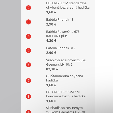
FUTURE-TEC M štandardná
ohýbaná bezfarebná hadička
1,60 €
Batéria Phonak 13
2,90 €
Batéria PowerOne 675
IMPLANT plus
4,30 €
Batéria Phonak 312
2,90 €
Vreckový zosilňovač zvuku
Geemarc LH 10v2
82,30 €
GB Štandardná ohýbaná
hadička
1,60 €
FUTURE-TEC "ROSÉ" M
tvarovaná béžová hadička
1,60 €
Slúchadlá so zosilneným
zvukom Geemarc CL 7370