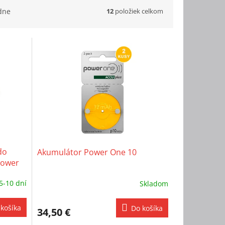
12
položiek celkom
dne
do
Akumulátor Power One 10
Power
5-10 dní
Skladom
košíka
Do košíka
34,50 €