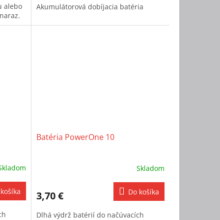
u alebo
Akumulátorová dobíjacia batéria
 naraz.
Batéria PowerOne 10
Skladom
Skladom
košíka
Do košíka
3,70 €
ch
Dlhá výdrž batérií do načúvacích