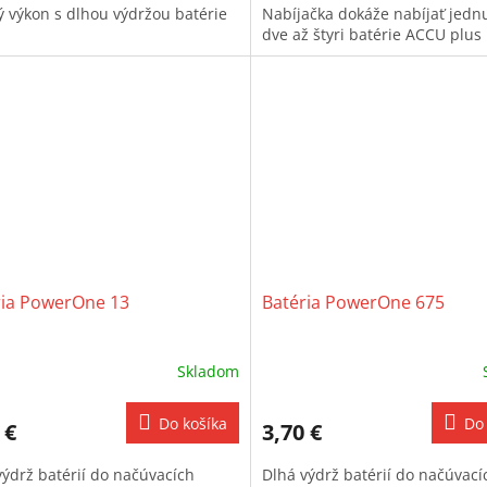
ý výkon s dlhou výdržou batérie
Nabíjačka dokáže nabíjať jedn
dve až štyri batérie ACCU plus
ria PowerOne 13
Batéria PowerOne 675
Skladom
Do košíka
Do 
 €
3,70 €
výdrž batérií do načúvacích
Dlhá výdrž batérií do načúvací