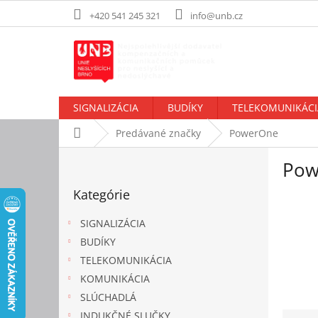
Prejsť
+420 541 245 321
info@unb.cz
na
obsah
SIGNALIZÁCIA
BUDÍKY
TELEKOMUNIKÁCI
Domov
Predávané značky
PowerOne
B
Pow
o
Preskočiť
č
Kategórie
kategórie
n
ý
SIGNALIZÁCIA
p
BUDÍKY
a
TELEKOMUNIKÁCIA
n
e
KOMUNIKÁCIA
l
SLÚCHADLÁ
R
INDUKČNÉ SLUČKY